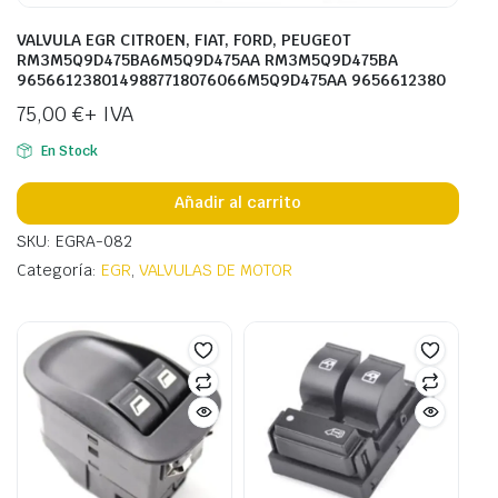
VALVULA EGR CITROEN, FIAT, FORD, PEUGEOT
RM3M5Q9D475BA6M5Q9D475AA RM3M5Q9D475BA
9656612380149887718076066M5Q9D475AA 9656612380
75,00
€
+ IVA
En Stock
Añadir al carrito
SKU: EGRA-082
Categoría:
EGR
,
VALVULAS DE MOTOR