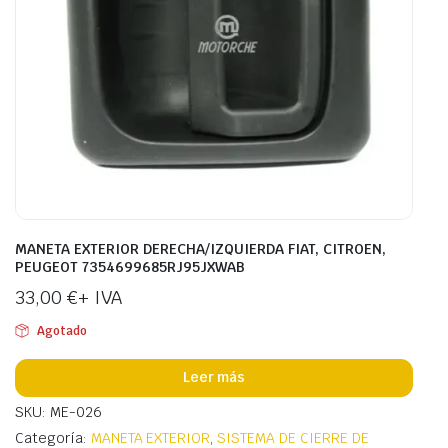
MANETA EXTERIOR DERECHA/IZQUIERDA FIAT, CITROEN,
PEUGEOT 7354699685RJ95JXWAB
33,00
€
+ IVA
Agotado
Leer más
SKU: ME-026
Categoría:
MANETA EXTERIOR
,
SISTEMA DE CIERRE DE