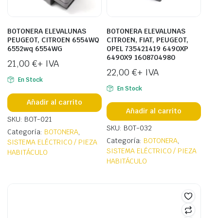
BOTONERA ELEVALUNAS
BOTONERA ELEVALUNAS
PEUGEOT, CITROEN 6554WQ
CITROEN, FIAT, PEUGEOT,
6552wq 6554WG
OPEL 735421419 6490XP
6490X9 1608704980
21,00
€
+ IVA
22,00
€
+ IVA
En Stock
En Stock
Añadir al carrito
Añadir al carrito
SKU: BOT-021
SKU: BOT-032
Categoría:
BOTONERA
,
Categoría:
BOTONERA
,
SISTEMA ELÉCTRICO / PIEZA
SISTEMA ELÉCTRICO / PIEZA
HABITÁCULO
HABITÁCULO