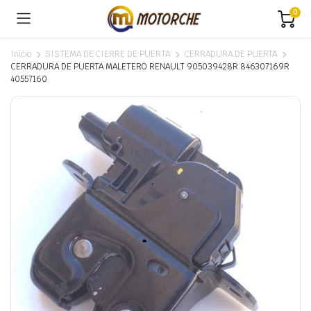
0
Inicio
SISTEMA DE CIERRE DE PUERTA
CERRADURA DE PUERTA
CERRADURA DE PUERTA MALETERO RENAULT 905039428R 846307169R
40557160