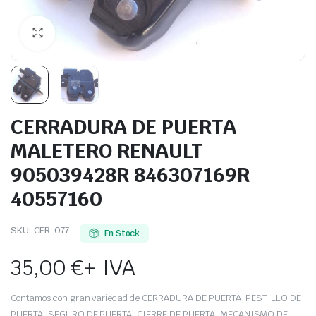
CERRADURA DE PUERTA
MALETERO RENAULT
905039428R 846307169R
40557160
SKU:
CER-077
En Stock
35,00
€
+ IVA
Contamos con gran variedad de CERRADURA DE PUERTA, PESTILLO DE
PUERTA, SEGURO DE PUERTA, CIERRE DE PUERTA, MECANISMO DE