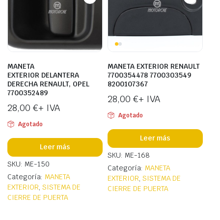
MANETA
MANETA EXTERIOR RENAULT
EXTERIOR DELANTERA
7700354478 7700303549
DERECHA RENAULT, OPEL
8200107367
7700352489
28,00
€
+ IVA
28,00
€
+ IVA
Agotado
Agotado
Leer más
Leer más
SKU: ME-168
SKU: ME-150
Categoría:
MANETA
Categoría:
MANETA
EXTERIOR
,
SISTEMA DE
EXTERIOR
,
SISTEMA DE
CIERRE DE PUERTA
CIERRE DE PUERTA