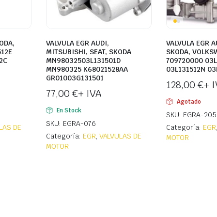
ODA,
VALVULA EGR AUDI,
VALVULA EGR AU
12E
MITSUBISHI, SEAT, SKODA
SKODA, VOLKS
2C
MN98032503L131501D
709720000 03L
MN980325 K68021528AA
03L131512N 03
GR01003G131501
128,00
€
+ 
77,00
€
+ IVA
Agotado
En Stock
SKU: EGRA-205
SKU: EGRA-076
LAS DE
Categoría:
EGR
Categoría:
EGR
,
VALVULAS DE
MOTOR
MOTOR