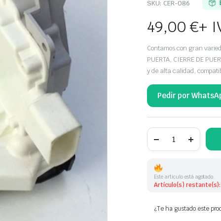
SKU:
CER-086
49,00
€
+ I
Contamos con gran vari
PUERTA, CIERRE DE PUER
y de alta calidad, compa
Pedir por WhatsA
CERRADURA
DE
PUERTA
DELANTERA
DERECHA
AUDI
Este artículo está agotado.
8E1837016AA
Artículo(s) restante(s):
4F1837016A
4F1837016
cantidad
¿Te ha gustado este prod