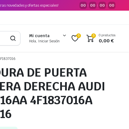
tras novedades y ofertas especiales!
00
00
00
00
:
:
:
0 productos
Mi cuenta
0
0
0,00
€
Hola, Iniciar Sesión
4F1837016
URA DE PUERTA
ERA DERECHA AUDI
016AA 4F1837016A
16