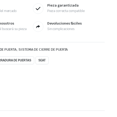
Pieza garantizada
del mercado
Pieza correcta compatible
nosotros
Devoluciones fáciles
l buscará su pieza
Sin complicaciones
,
DE PUERTA
SISTEMA DE CIERRE DE PUERTA
RRADURA DE PUERTAS
SEAT