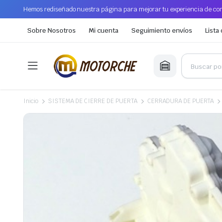
Hemos rediseñado nuestra página para mejorar tu experiencia de com
Sobre Nosotros
Mi cuenta
Seguimiento envíos
Lista
Inicio
SISTEMA DE CIERRE DE PUERTA
CERRADURA DE PUERTA