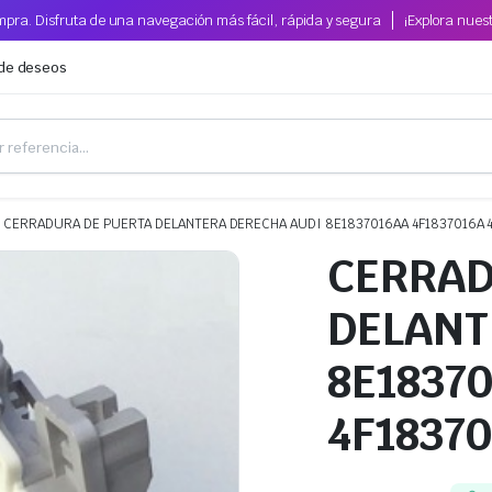
pra. Disfruta de una navegación más fácil, rápida y segura
¡Explora nues
 de deseos
CERRADURA DE PUERTA DELANTERA DERECHA AUDI 8E1837016AA 4F1837016A 
CERRAD
DELANT
8E1837
4F18370