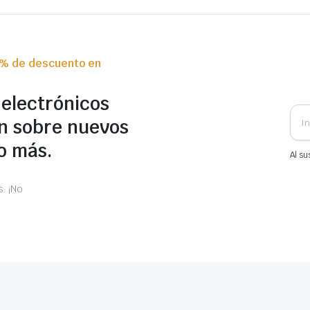
0% de descuento en
 electrónicos
n sobre nuevos
o más.
Al su
. ¡No