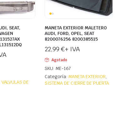
DI, SEAT,
MANETA EXTERIOR MALETERO
WAGEN
AUDI, FORD, OPEL, SEAT
131527AX
8200076256 8200385515
L131512DQ
22,99
€
+ IVA
IVA
Agotado
SKU: ME-167
Categoría:
MANETA EXTERIOR
,
,
VALVULAS DE
SISTEMA DE CIERRE DE PUERTA