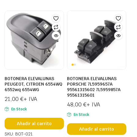
BOTONERA ELEVALUNAS
BOTONERA ELEVALUNAS
PEUGEOT, CITROEN 6554WQ
PORSCHE 7L5959657A
6552wq 6554WG
95561315602 7L5959857A
95561315601
21,00
€
+ IVA
48,00
€
+ IVA
En Stock
En Stock
Añadir al carrito
Añadir al carrito
SKU: BOT-021