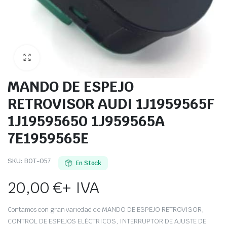
MANDO DE ESPEJO
RETROVISOR AUDI 1J1959565F
1J19595650 1J959565A
7E1959565E
SKU:
BOT-057
En Stock
20,00
€
+ IVA
Contamos con gran variedad de MANDO DE ESPEJO RETROVISOR,
CONTROL DE ESPEJOS ELÉCTRICOS, INTERRUPTOR DE AJUSTE DE