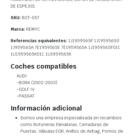
DE ESPEJOS
SKU:
BOT-057
Marca:
REMYC
Referencias equivalentes:
1J1959565F 1J19595650
1J959565A 7E1959565E 7E1959565A 1J1959565F01C
1U1959565K01C 1U1959565K
Coches compatibles
AUDI:
-BORA (2002-2003)
-GOLF IV
-PASSAT
Información adicional
Somos una empresa especializada en recambios
como Botoneras Elevalunas, Cerraduras de
Puertas, Válvulas EGR, Anillos de Airbag, Pomos de