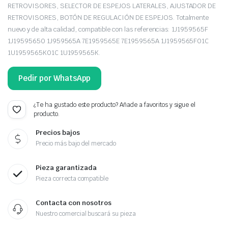
RETROVISORES, SELECTOR DE ESPEJOS LATERALES, AJUSTADOR DE
RETROVISORES, BOTÓN DE REGULACIÓN DE ESPEJOS. Totalmente
nuevo y de alta calidad, compatible con las referencias: 1J1959565F
1J19595650 1J959565A 7E1959565E 7E1959565A 1J1959565F01C
1U1959565K01C 1U1959565K.
Pedir por WhatsApp
¿Te ha gustado este producto? Añade a favoritos y sigue el
producto.
Precios bajos
Precio más bajo del mercado
Pieza garantizada
Pieza correcta compatible
Contacta con nosotros
Nuestro comercial buscará su pieza