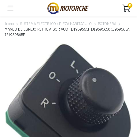
0
Inicio
SISTEMA ELÉCTRICO / PIEZA HABITÁCULO
BOTONERA
MANDO DE ESPEJO RETROVISOR AUDI 1J1959565F 1J19595650 1J959565A
7E1959565E