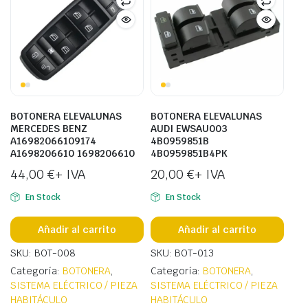
BOTONERA ELEVALUNAS
BOTONERA ELEVALUNAS
MERCEDES BENZ
AUDI EWSAU003
A16982066109174
4B0959851B
A1698206610 1698206610
4B0959851B4PK
44,00
€
+ IVA
20,00
€
+ IVA
En Stock
En Stock
Añadir al carrito
Añadir al carrito
SKU: BOT-008
SKU: BOT-013
Categoría:
BOTONERA
,
Categoría:
BOTONERA
,
SISTEMA ELÉCTRICO / PIEZA
SISTEMA ELÉCTRICO / PIEZA
HABITÁCULO
HABITÁCULO