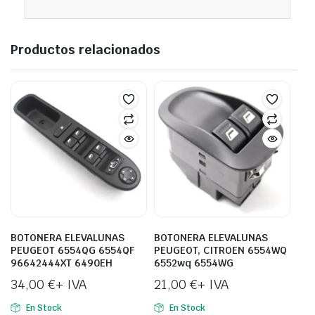
Productos relacionados
BOTONERA ELEVALUNAS
BOTONERA ELEVALUNAS
PEUGEOT 6554QG 6554QF
PEUGEOT, CITROEN 6554WQ
96642444XT 6490EH
6552wq 6554WG
34,00
€
+ IVA
21,00
€
+ IVA
En Stock
En Stock