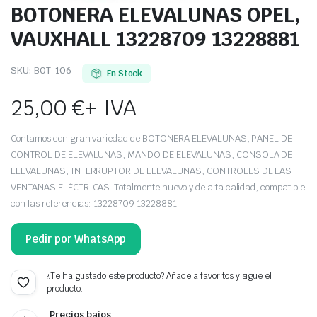
BOTONERA ELEVALUNAS OPEL,
VAUXHALL 13228709 13228881
SKU:
BOT-106
En Stock
25,00
€
+ IVA
Contamos con gran variedad de BOTONERA ELEVALUNAS, PANEL DE
CONTROL DE ELEVALUNAS, MANDO DE ELEVALUNAS, CONSOLA DE
ELEVALUNAS, INTERRUPTOR DE ELEVALUNAS, CONTROLES DE LAS
VENTANAS ELÉCTRICAS. Totalmente nuevo y de alta calidad, compatible
con las referencias: 13228709 13228881.
Pedir por WhatsApp
¿Te ha gustado este producto? Añade a favoritos y sigue el
producto.
Precios bajos