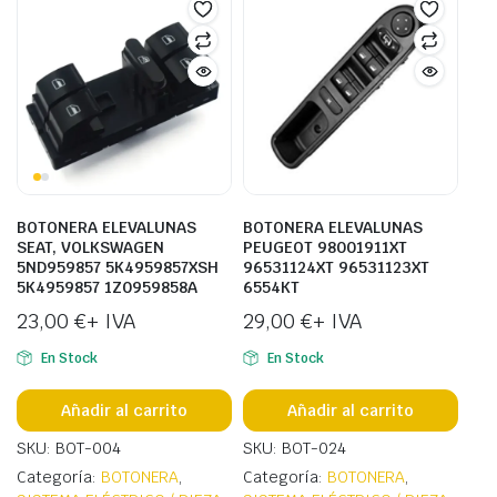
BOTONERA ELEVALUNAS
BOTONERA ELEVALUNAS
SEAT, VOLKSWAGEN
PEUGEOT 98001911XT
5ND959857 5K4959857XSH
96531124XT 96531123XT
5K4959857 1Z0959858A
6554KT
23,00
€
+ IVA
29,00
€
+ IVA
En Stock
En Stock
Añadir al carrito
Añadir al carrito
SKU: BOT-004
SKU: BOT-024
Categoría:
BOTONERA
,
Categoría:
BOTONERA
,