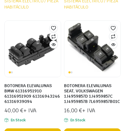
SISTEMA ELÉCTRICO / PIEZA
SISTEMA ELÉCTRICO / PIEZA
HABITÁCULO
HABITÁCULO
BOTONERA ELEVALUNAS
BOTONERA ELEVALUNAS
BMW 61316951910
SEAT, VOLKSWAGEN
61316951909 61316943246
1J4959857D 1J4959857C
61316939094
1J4959857B 7L6959857B01C
40,00
€
+ IVA
16,00
€
+ IVA
En Stock
En Stock