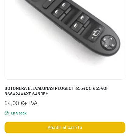
BOTONERA ELEVALUNAS PEUGEOT 6554QG 6554QF
96642444XT 6490EH
34,00
€
+ IVA
En Stock
Añadir al carrito