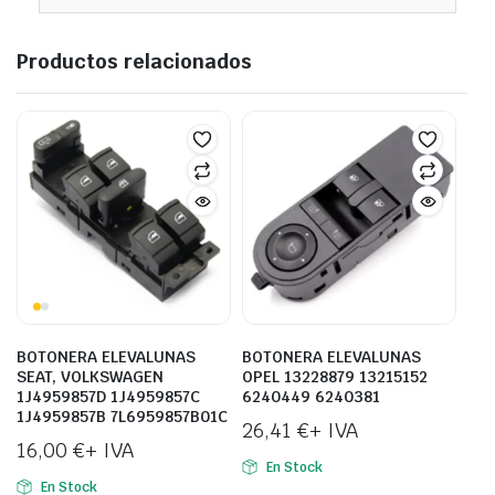
Productos relacionados
BOTONERA ELEVALUNAS
BOTONERA ELEVALUNAS
SEAT, VOLKSWAGEN
OPEL 13228879 13215152
1J4959857D 1J4959857C
6240449 6240381
1J4959857B 7L6959857B01C
26,41
€
+ IVA
16,00
€
+ IVA
En Stock
En Stock