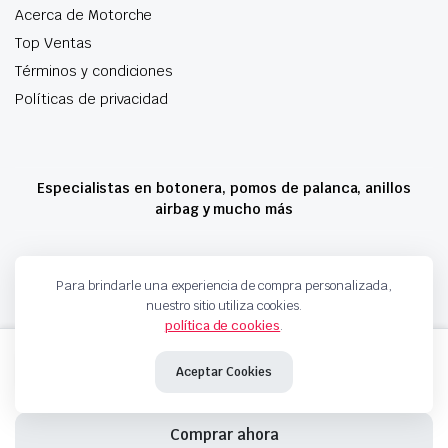
Acerca de Motorche
Top Ventas
Términos y condiciones
Políticas de privacidad
Especialistas en botonera, pomos de palanca, anillos
airbag y mucho más
Copyright 2024 © Motorche Autoparts. Todos los derechos reservados
Para brindarle una experiencia de compra personalizada,
nuestro sitio utiliza cookies.
política de cookies
.
BOTONERA ELEVALUNAS
Añadir al carrito
FORD
Aceptar Cookies
DT1T14A132FA
cantidad
Comprar ahora