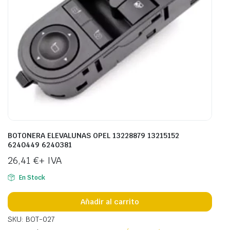
BOTONERA ELEVALUNAS OPEL 13228879 13215152
6240449 6240381
26,41
€
+ IVA
En Stock
Añadir al carrito
SKU: BOT-027