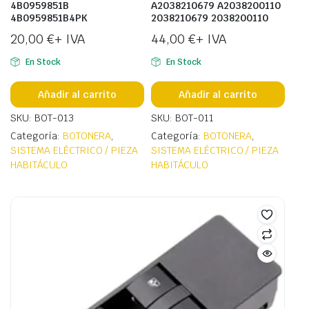
4B0959851B
A2038210679 A2038200110
4B0959851B4PK
2038210679 2038200110
20,00
€
+ IVA
44,00
€
+ IVA
En Stock
En Stock
Añadir al carrito
Añadir al carrito
SKU: BOT-013
SKU: BOT-011
Categoría:
BOTONERA
,
Categoría:
BOTONERA
,
SISTEMA ELÉCTRICO / PIEZA
SISTEMA ELÉCTRICO / PIEZA
HABITÁCULO
HABITÁCULO