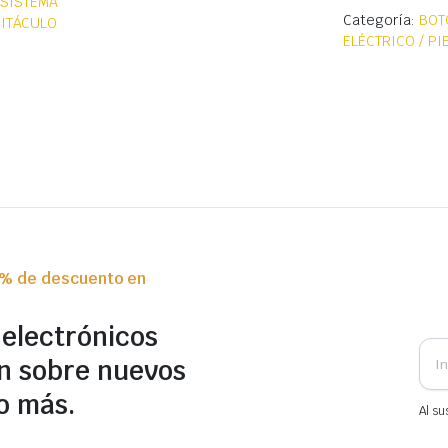
,
SISTEMA
Categoría:
BOT
BITÁCULO
ELÉCTRICO / P
0% de descuento en
 electrónicos
n sobre nuevos
o más.
Al su