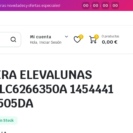
tras novedades y ofertas especiales!
00
00
00
00
:
:
:
0 productos
Mi cuenta
0
0
0,00
€
Hola, Iniciar Sesión
RA ELEVALUNAS
LC6266350A 1454441
505DA
En Stock