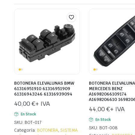
BOTONERA ELEVALUNAS BMW
BOTONERA ELEVALUN
61316951910 61316951909
MERCEDES BENZ
61316943246 61316939094
A16982066109174
A1698206610 169820
40,00
€
+ IVA
44,00
€
+ IVA
En Stock
En Stock
SKU: BOT-017
SKU: BOT-008
Categoría:
BOTONERA
,
SISTEMA