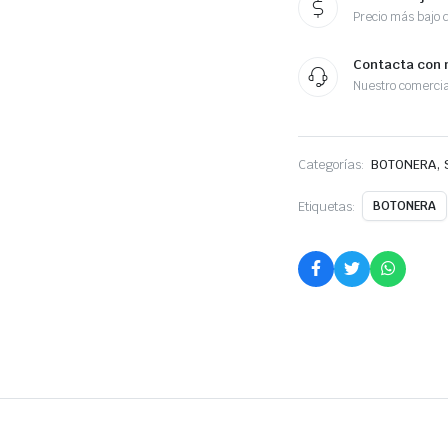
Precio más bajo 
Contacta con 
Nuestro comercia
,
Categorías:
BOTONERA
Etiquetas:
BOTONERA