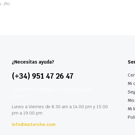
. ¡No
¿Necesitas ayuda?
Ser
(+34) 951 47 26 47
Cen
Mi 
Calle París 11 Málaga CP 29006 Málaga –
Seg
España
Mis
Lunes a Viernes de 8:30 am a 14:00 pm y 15:00
Mi 
pm a 19:00 pm
Pol
info@motorche.com