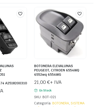
VALUNAS
BOTONERA ELEVALUNAS
Z
PEUGEOT, CITROEN 6554WQ
051
6552wq 6554WG
21,00
€
+ IVA
74 A2518200310
VA
En Stock
SKU: BOT-021
Categoría:
BOTONERA
,
SISTEMA