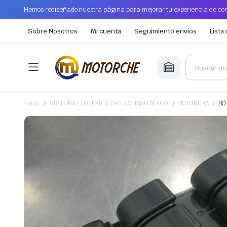
Hemos rediseñado nuestra página para mejorar tu experiencia de com
Sobre Nosotros
Mi cuenta
Seguimiento envíos
Lista
Inicio
SISTEMA ELÉCTRICO / PIEZA HABITÁCULO
BOTONERA
BO