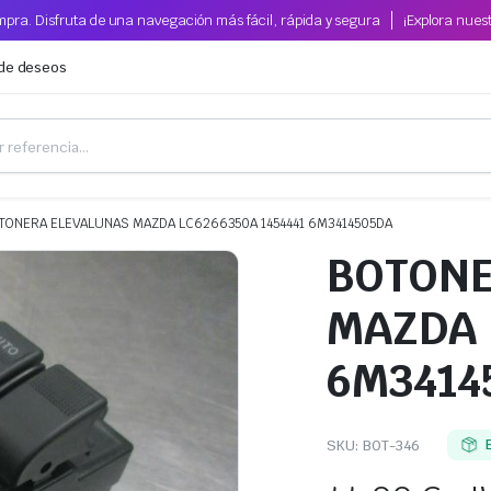
pra. Disfruta de una navegación más fácil, rápida y segura
¡Explora nues
 de deseos
TONERA ELEVALUNAS MAZDA LC6266350A 1454441 6M3414505DA
BOTONE
MAZDA 
6M3414
SKU:
BOT-346