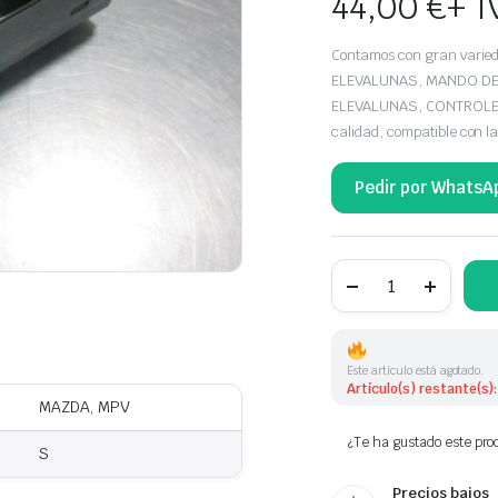
44,00
€
+ I
Contamos con gran var
ELEVALUNAS, MANDO DE
ELEVALUNAS, CONTROLES 
calidad, compatible con
Pedir por WhatsA
BOTONERA ELEVAL
MAZDA
LC6266350A
1454441
6M3414505DA
cantidad
Este artículo está agotado.
Artículo(s) restante(s):
MAZDA, MPV
¿Te ha gustado este prod
S
Precios bajos