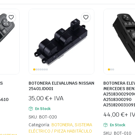
AS
BOTONERA ELEVALUNAS NISSAN
BOTONERA ELE
25401JD001
MERCEDES BEN
A25183002909
35,00
€
+ IVA
6610
A2518300290
A251820031091
En Stock
44,00
€
+ I
SKU: BOT-020
Categoría:
BOTONERA
,
SISTEMA
En Stock
ELÉCTRICO / PIEZA HABITÁCULO
SKU: BOT-010