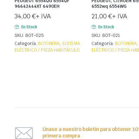
PEUGEOT 6554QG 6554QF
PEUGEOT, CITROEN 6
96642444XT 6490EH
6552wq 6554WG
34,00
€
+ IVA
21,00
€
+ IVA
En Stock
En Stock
SKU: BOT-025
SKU: BOT-021
Categoría:
BOTONERA
,
SISTEMA
Categoría:
BOTONERA
ELÉCTRICO / PIEZA HABITÁCULO
ELÉCTRICO / PIEZA HA
Únase a nuestro boletín para obtener 1
primera compra