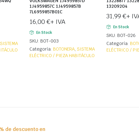
554WQ
VOLKSWAGEN 1J4959857D
13228877 1322
1J4959857C 1J4959857B
13209204
7L6959857B01C
31,99
€
+ IV
16,00
€
+ IVA
En Stock
En Stock
SKU: BOT-026
SKU: BOT-003
,
SISTEMA
Categoría:
BOT
Categoría:
BOTONERA
,
SISTEMA
BITÁCULO
ELÉCTRICO / P
ELÉCTRICO / PIEZA HABITÁCULO
0% de descuento en