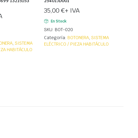
8699 13215153
25401JD001
35,00
€
+ IVA
A
En Stock
SKU: BOT-020
Categoría:
BOTONERA
,
SISTEMA
ONERA
,
SISTEMA
ELÉCTRICO / PIEZA HABITÁCULO
IEZA HABITÁCULO