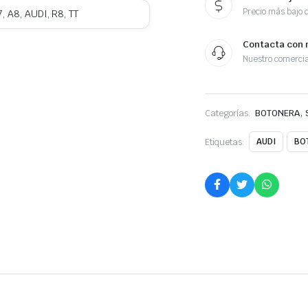
Precio más bajo 
7, A8, AUDI, R8, TT
Contacta con 
Nuestro comercia
,
Categorías:
BOTONERA
Etiquetas:
AUDI
BO