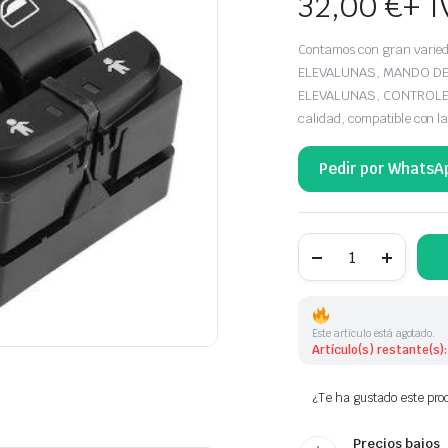
32,00
€
+ I
Contamos con gran var
ELEVALUNAS, MANDO DE
ELEVALUNAS, CONTROLES 
calidad, compatible con
Pedir por WhatsA
BOTONERA ELEVAL
AUDI
4GD959851B
4G09598515PR
cantidad
Este artículo está agotado.
Artículo(s) restante(s):
¿Te ha gustado este prod
Precios bajos