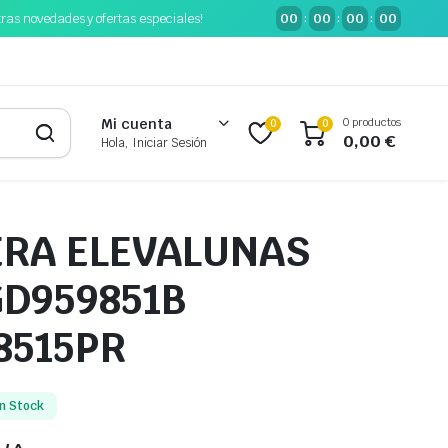
tras novedades y ofertas especiales!
00
00
00
00
:
:
:
0 productos
Mi cuenta
0
0
0,00
€
Hola, Iniciar Sesión
RA ELEVALUNAS
GD959851B
8515PR
n Stock