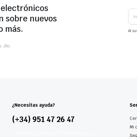
 electrónicos
n sobre nuevos
o más.
Al su
. ¡No
¿Necesitas ayuda?
Ser
(+34) 951 47 26 47
Cen
Mi 
Calle París 11 Málaga CP 29006 Málaga –
Seg