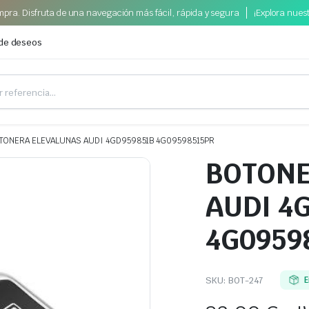
pra. Disfruta de una navegación más fácil, rápida y segura
¡Explora nues
 de deseos
TONERA ELEVALUNAS AUDI 4GD959851B 4G09598515PR
BOTONE
AUDI 4
4G0959
SKU:
BOT-247
E