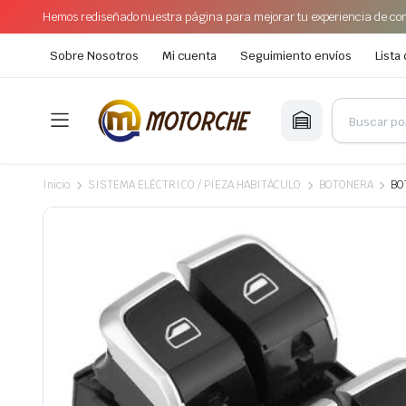
Hemos rediseñado nuestra página para mejorar tu experiencia de com
Sobre Nosotros
Mi cuenta
Seguimiento envíos
Lista
Inicio
SISTEMA ELÉCTRICO / PIEZA HABITÁCULO
BOTONERA
BO