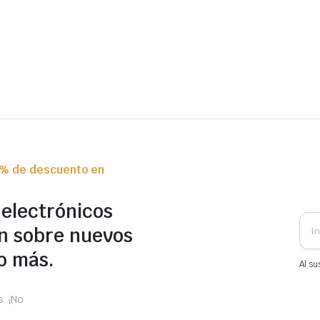
0% de descuento en
 electrónicos
n sobre nuevos
o más.
Al su
. ¡No