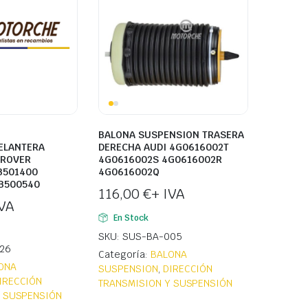
BALONA SUSPENSION TRASERA
ELANTERA
DERECHA AUDI 4G0616002T
 ROVER
4G0616002S 4G0616002R
B501400
4G0616002Q
B500540
116,00
€
+ IVA
IVA
En Stock
SKU: SUS-BA-005
26
Categoría:
BALONA
ONA
SUSPENSION
,
DIRECCIÓN
IRECCIÓN
TRANSMISION Y SUSPENSIÓN
Y SUSPENSIÓN