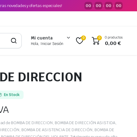
tras novedades y ofertas especiales!
00
00
00
00
:
:
:
0 productos
Mi cuenta
0
0
0,00
€
Hola, Iniciar Sesión
DE DIRECCION
En Stock
VA
edad de BOMBA DE DIRECCION, BOMBA DE DIRECCIÓN ASISTIDA,
DIRECCIÓN, BOMBA DE ASISTENCIA DE DIRECCIÓN, BOMBA DE
BOMBA DE DIRECCIÓN DEL VOLANTE. Totalmente nuevo y de alta