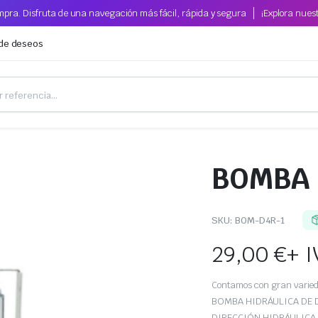
pra. Disfruta de una navegación más fácil, rápida y segura
¡Explora nues
 de deseos
BOMBA 
SKU:
BOM-D4R-1
29,00
€
+ I
Contamos con gran vari
BOMBA HIDRÁULICA DE 
DIRECCIÓN HIDRÁULICA, 