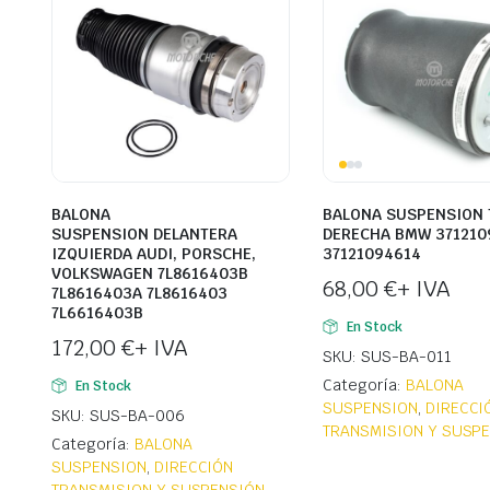
BALONA
BALONA SUSPENSION 
SUSPENSION DELANTERA
DERECHA BMW 371210
IZQUIERDA AUDI, PORSCHE,
37121094614
VOLKSWAGEN 7L8616403B
68,00
€
+ IVA
7L8616403A 7L8616403
7L6616403B
En Stock
172,00
€
+ IVA
SKU: SUS-BA-011
Categoría:
BALONA
En Stock
SUSPENSION
,
DIRECCI
SKU: SUS-BA-006
TRANSMISION Y SUSP
Categoría:
BALONA
SUSPENSION
,
DIRECCIÓN