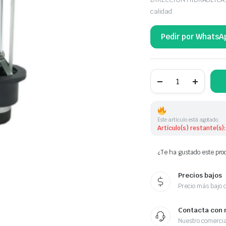
calidad.
Pedir por WhatsA
BOMBA
DE
DIRECCION
cantidad
Este artículo está agotado.
Artículo(s) restante(s):
¿Te ha gustado este prod
Precios bajos
Precio más bajo 
Contacta con 
Nuestro comercia