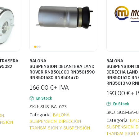
TRASERA
BALONA
BALONA
95082
SUSPENSION DELANTERA LAND
SUSPENSION D
ROVER RNB501600 RNB501590
DERECHA LAND
RNB501580 RNB501470
RNB501520 RN
RNB501340 RN
166,00
€
+ IVA
193,00
€
+ 
En Stock
En Stock
SKU: SUS-BA-023
SKU: SUS-BA-0
Categoría:
BALONA
ÓN
Categoría:
BAL
SUSPENSION
,
DIRECCIÓN
ENSIÓN
SUSPENSION
,
D
TRANSMISION Y SUSPENSIÓN
TRANSMISION 