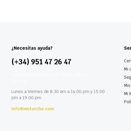
¿Necesitas ayuda?
Ser
(+34) 951 47 26 47
Cen
Mi 
Calle París 11 Málaga CP 29006 Málaga –
Seg
España
Mis
Lunes a Viernes de 8:30 am a 14:00 pm y 15:00
Mi 
pm a 19:00 pm
Pol
info@motorche.com