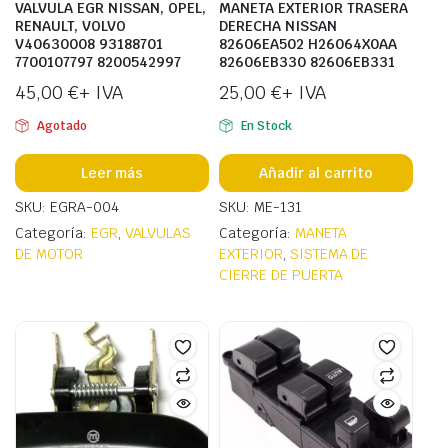
VALVULA EGR NISSAN, OPEL,
MANETA EXTERIOR TRASERA
RENAULT, VOLVO
DERECHA NISSAN
V40630008 93188701
82606EA502 H26064X0AA
7700107797 8200542997
82606EB330 82606EB331
45,00
€
+ IVA
25,00
€
+ IVA
Agotado
En Stock
Leer más
Añadir al carrito
SKU: EGRA-004
SKU: ME-131
Categoría:
EGR
,
VALVULAS
Categoría:
MANETA
DE MOTOR
EXTERIOR
,
SISTEMA DE
CIERRE DE PUERTA