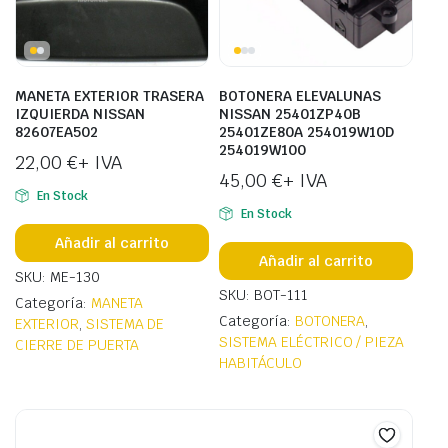
MANETA EXTERIOR TRASERA
BOTONERA ELEVALUNAS
IZQUIERDA NISSAN
NISSAN 25401ZP40B
82607EA502
25401ZE80A 254019W10D
254019W100
22,00
€
+ IVA
45,00
€
+ IVA
En Stock
En Stock
Añadir al carrito
Añadir al carrito
SKU: ME-130
SKU: BOT-111
Categoría:
MANETA
Categoría:
BOTONERA
,
EXTERIOR
,
SISTEMA DE
SISTEMA ELÉCTRICO / PIEZA
CIERRE DE PUERTA
HABITÁCULO