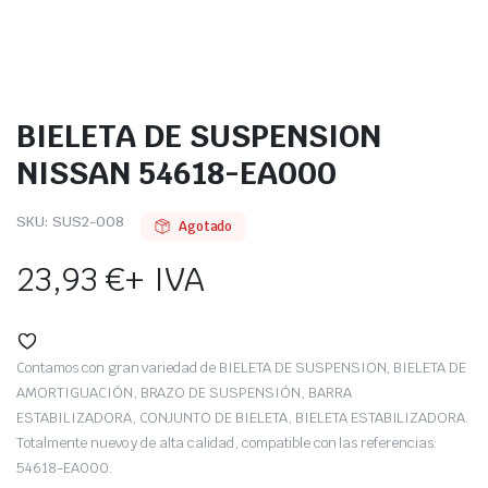
BIELETA DE SUSPENSION
NISSAN 54618-EA000
SKU:
SUS2-008
Agotado
23,93
€
+ IVA
Contamos con gran variedad de BIELETA DE SUSPENSION, BIELETA DE
AMORTIGUACIÓN, BRAZO DE SUSPENSIÓN, BARRA
ESTABILIZADORA, CONJUNTO DE BIELETA, BIELETA ESTABILIZADORA.
Totalmente nuevo y de alta calidad, compatible con las referencias:
54618-EA000.