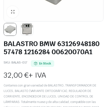
BALASTRO BMW 63126948180
57478 1216284 00620070A1
SKU:
BALAS-017
En Stock
32,00
€
+ IVA
Contamos con gran variedad de BALASTRO, TRANSFORMADOR DE
LUCES, BALASTO (VARIANTE ORTOGRÁFICA), REGULADOR DE
CORRIENTE, ENCENDEDOR DE LUCES, UNIDAD DE CONTROL DE
LÁMPARAS. Totalmente nuevo y de alta calidad, compatible con las