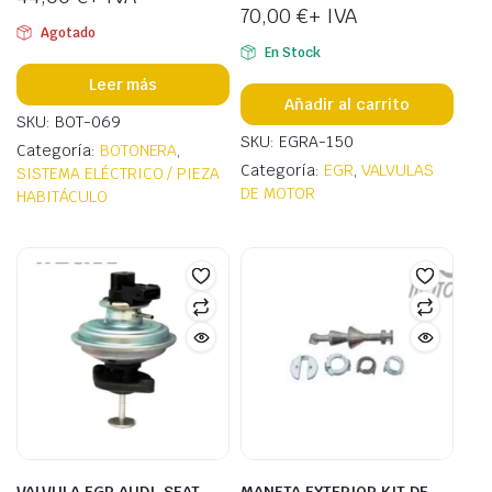
70,00
€
+ IVA
Agotado
En Stock
Leer más
Añadir al carrito
SKU: BOT-069
SKU: EGRA-150
Categoría:
BOTONERA
,
Categoría:
EGR
,
VALVULAS
SISTEMA ELÉCTRICO / PIEZA
DE MOTOR
HABITÁCULO