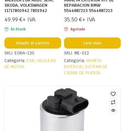
VALVULA EGR AUDI, SEAT,
MANETA EXTERIOR KIT DE
SKODA, VOLKSWAGEN
REPARACION BMW
11717801942 7801942
5544887213 5544887213
49,99
€
+ IVA
35,50
€
+ IVA
En Stock
Agotado
Añadir al carrito
Leer más
SKU: EGRA-120
SKU: ME-012
Categoría:
EGR
,
VALVULAS
Categoría:
MANETA
DE MOTOR
EXTERIOR
,
SISTEMA DE
CIERRE DE PUERTA