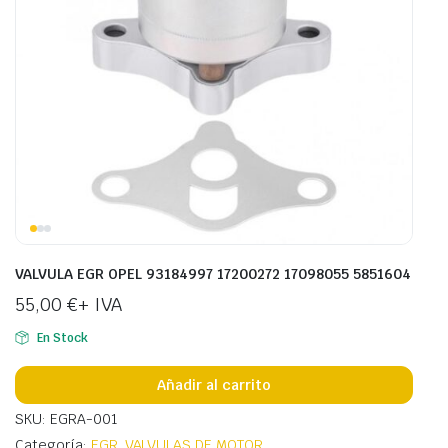
VALVULA EGR OPEL 93184997 17200272 17098055 5851604
55,00
€
+ IVA
En Stock
Añadir al carrito
SKU: EGRA-001
Categoría:
EGR
,
VALVULAS DE MOTOR