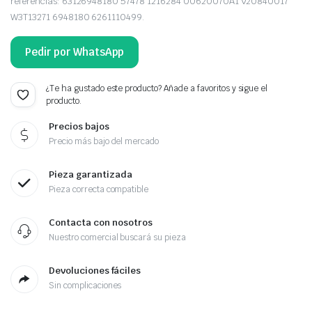
referencias: 63126948180 57478 1216284 00620070A1 V20840017
W3T13271 6948180 6261110499.
Pedir por WhatsApp
¿Te ha gustado este producto? Añade a favoritos y sigue el
producto.
Precios bajos
Precio más bajo del mercado
Pieza garantizada
Pieza correcta compatible
Contacta con nosotros
Nuestro comercial buscará su pieza
Devoluciones fáciles
Sin complicaciones