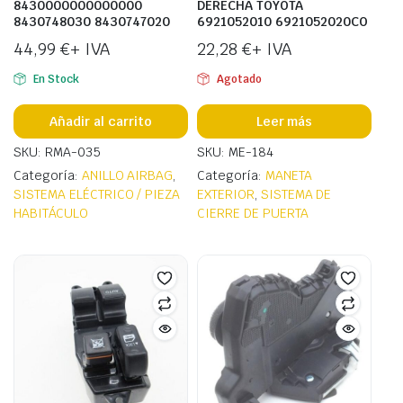
8430000000000000
DERECHA TOYOTA
8430748030 8430747020
6921052010 6921052020CO
44,99
€
+ IVA
22,28
€
+ IVA
En Stock
Agotado
Añadir al carrito
Leer más
SKU: RMA-035
SKU: ME-184
Categoría:
ANILLO AIRBAG
,
Categoría:
MANETA
SISTEMA ELÉCTRICO / PIEZA
EXTERIOR
,
SISTEMA DE
HABITÁCULO
CIERRE DE PUERTA