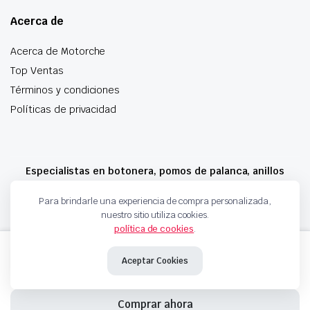
Acerca de
Acerca de Motorche
Top Ventas
Términos y condiciones
Políticas de privacidad
Especialistas en botonera, pomos de palanca, anillos
airbag y mucho más
Para brindarle una experiencia de compra personalizada,
nuestro sitio utiliza cookies.
política de cookies
.
Copyright 2024 © Motorche Autoparts. Todos los derechos reservados
ANILLO
Añadir al carrito
AIRBAG
Aceptar Cookies
TOYOTA
8430705030
cantidad
Comprar ahora