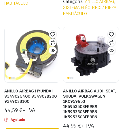
Categoría:
ANILLO AIRBAG
,
HABITÁCULO
SISTEMA ELÉCTRICO / PIEZA
HABITÁCULO
ANILLO AIRBAG HYUNDAI
ANILLO AIRBAG AUDI, SEAT,
934902G400 934902B200
SKODA, VOLKSWAGEN
934902B100
1K0959653
1K5953503FR9B9
44,59
€
+ IVA
1K5953503FP9B9
1K5953503FB9B9
Agotado
44,99
€
+ IVA