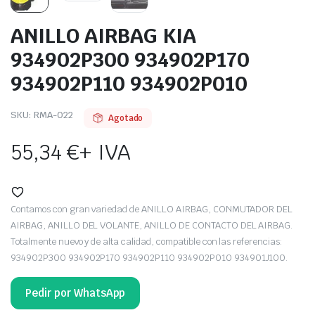
ANILLO AIRBAG KIA
934902P300 934902P170
934902P110 934902P010
SKU:
RMA-022
Agotado
55,34
€
+ IVA
Contamos con gran variedad de ANILLO AIRBAG, CONMUTADOR DEL
AIRBAG, ANILLO DEL VOLANTE, ANILLO DE CONTACTO DEL AIRBAG.
Totalmente nuevo y de alta calidad, compatible con las referencias:
934902P300 934902P170 934902P110 934902P010 934901J100.
Pedir por WhatsApp