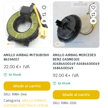
ANILLO AIRBAG MITSUBISHI
ANILLO AIRBAG MERCEDES
8619A017
BENZ EASME001
A1684600149 A1684600049
22,00
€
+ IVA
1684600149
92,00
€
+ IVA
En Stock
En Stock
Añadir al carrito
SKU: RMA-044
Añadir al carrito
Categoría:
ANILLO AIRBAG
,
SKU: RMA-006
SISTEMA ELÉCTRICO / PIEZA