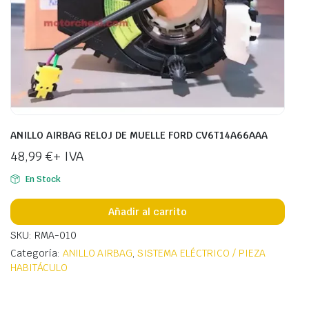
ANILLO AIRBAG RELOJ DE MUELLE FORD CV6T14A66AAA
48,99
€
+ IVA
En Stock
Añadir al carrito
SKU: RMA-010
Categoría:
ANILLO AIRBAG
,
SISTEMA ELÉCTRICO / PIEZA
HABITÁCULO