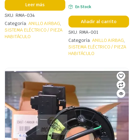
Leer más
En Stock
SKU: RMA-034
Añadir al carrito
Categoría:
ANILLO AIRBAG
,
SISTEMA ELÉCTRICO / PIEZA
SKU: RMA-001
HABITÁCULO
Categoría:
ANILLO AIRBAG
,
SISTEMA ELÉCTRICO / PIEZA
HABITÁCULO