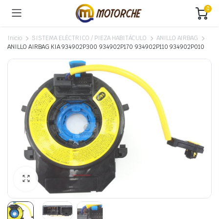
0
Inicio
SISTEMA ELÉCTRICO / PIEZA HABITÁCULO
ANILLO AIRBAG
ANILLO AIRBAG KIA 934902P300 934902P170 934902P110 934902P010