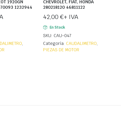
EOT 1920GN
CHEVROLET, FIAT, HONDA
670093 1232944
280218120 46811122
VA
42,00
€
+ IVA
En Stock
SKU: CAU-047
DALIMETRO
,
Categoría:
CAUDALIMETRO
,
OR
PIEZAS DE MOTOR