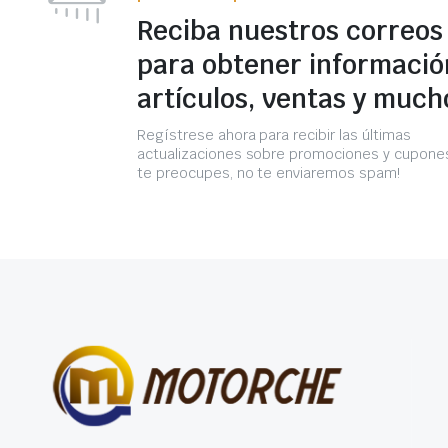
Reciba nuestros correos
para obtener informació
artículos, ventas y much
Regístrese ahora para recibir las últimas
actualizaciones sobre promociones y cupones
te preocupes, no te enviaremos spam!