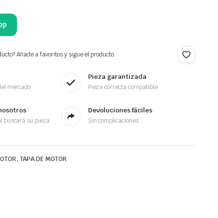
pp
ucto? Añade a favoritos y sigue el producto.
Pieza garantizada
del mercado
Pieza correcta compatible
nosotros
Devoluciones fáciles
l buscará su pieza
Sin complicaciones
,
MOTOR
TAPA DE MOTOR