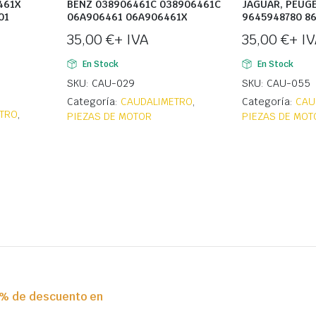
461X
BENZ 038906461C 038906461C
JAGUAR, PEUG
01
06A906461 06A906461X
9645948780 8
35,00
€
+ IVA
35,00
€
+ I
En Stock
En Stock
SKU: CAU-029
SKU: CAU-055
Categoría:
CAUDALIMETRO
,
Categoría:
CAU
TRO
,
PIEZAS DE MOTOR
PIEZAS DE MOT
0% de descuento en