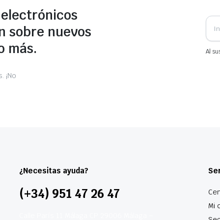
 electrónicos
n sobre nuevos
o más.
Al su
. ¡No
¿Necesitas ayuda?
Ser
(+34) 951 47 26 47
Cen
Mi 
Calle París 11 Málaga CP 29006 Málaga –
Seg