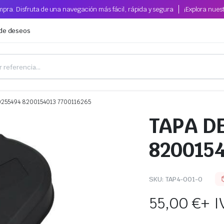
pra. Disfruta de una navegación más fácil, rápida y segura
¡Explora nues
 de deseos
255494 8200154013 7700116265
TAPA D
8200154
SKU:
TAP4-001-O
55,00
€
+ I