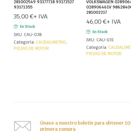
281002549 93177718 93171527
VOLKSWAGEN 028906
93171355
028906461V 9862840
281002217
35,00
€
+ IVA
46,00
€
+ IVA
En Stock
En Stock
SKU: CAU-038
SKU: CAU-031
Categoría:
CAUDALIMETRO
,
Categoría:
CAUDALIME
PIEZAS DE MOTOR
PIEZAS DE MOTOR
Únase a nuestro boletín para obtener 1
primera compra