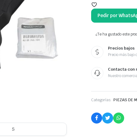
Pedir por WhatsA
¿Te ha gustado este prod
Precios bajos
Precio más bajo 
Contacta con 
Nuestro comercia
Categorías:
PIEZAS DE 
S