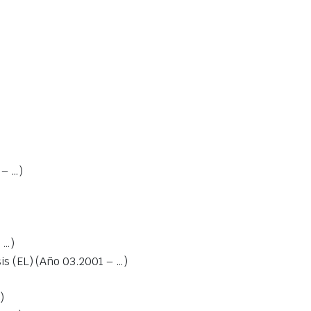
 – …)
 …)
is (EL) (Año 03.2001 – …)
)