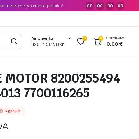
tras novedades y ofertas especiales!
00
00
00
00
:
:
:
0 productos
Mi cuenta
0
0
0,00
€
Hola, Iniciar Sesión
E MOTOR 8200255494
013 7700116265
Agotado
VA