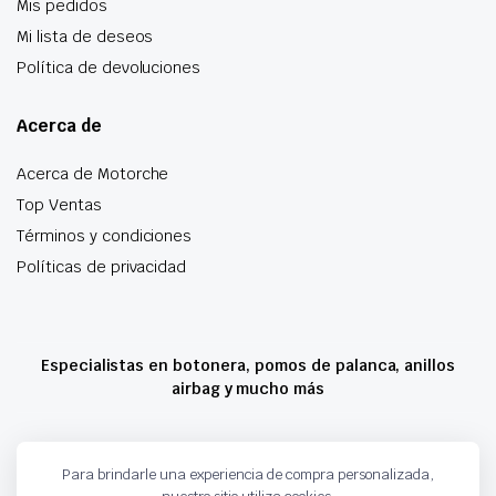
Mis pedidos
Mi lista de deseos
Política de devoluciones
Acerca de
Acerca de Motorche
Top Ventas
Términos y condiciones
Políticas de privacidad
Especialistas en botonera, pomos de palanca, anillos
airbag y mucho más
Copyright 2024 © Motorche Autoparts. Todos los derechos reservados
Para brindarle una experiencia de compra personalizada,