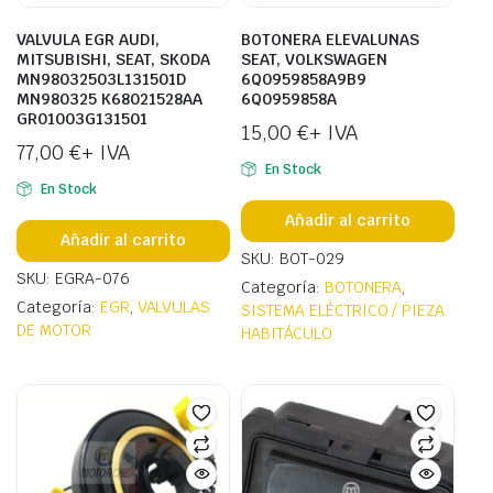
VALVULA EGR AUDI,
BOTONERA ELEVALUNAS
MITSUBISHI, SEAT, SKODA
SEAT, VOLKSWAGEN
MN98032503L131501D
6Q0959858A9B9
MN980325 K68021528AA
6Q0959858A
GR01003G131501
15,00
€
+ IVA
77,00
€
+ IVA
En Stock
En Stock
Añadir al carrito
Añadir al carrito
SKU: BOT-029
SKU: EGRA-076
Categoría:
BOTONERA
,
Categoría:
EGR
,
VALVULAS
SISTEMA ELÉCTRICO / PIEZA
DE MOTOR
HABITÁCULO