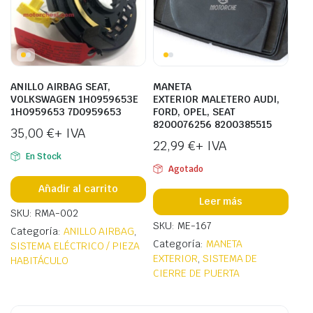
ANILLO AIRBAG SEAT,
MANETA
VOLKSWAGEN 1H0959653E
EXTERIOR MALETERO AUDI,
1H0959653 7D0959653
FORD, OPEL, SEAT
8200076256 8200385515
35,00
€
+ IVA
22,99
€
+ IVA
En Stock
Agotado
Añadir al carrito
Leer más
SKU: RMA-002
SKU: ME-167
Categoría:
ANILLO AIRBAG
,
Categoría:
MANETA
SISTEMA ELÉCTRICO / PIEZA
EXTERIOR
,
SISTEMA DE
HABITÁCULO
CIERRE DE PUERTA