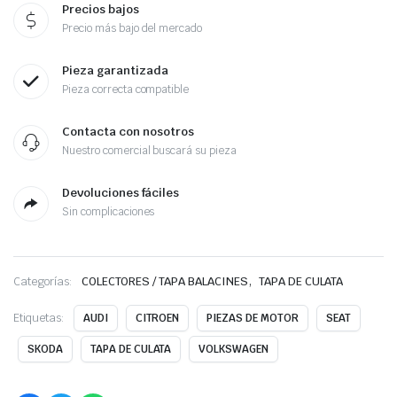
Precios bajos
Precio más bajo del mercado
Pieza garantizada
Pieza correcta compatible
Contacta con nosotros
Nuestro comercial buscará su pieza
Devoluciones fáciles
Sin complicaciones
,
Categorías:
COLECTORES / TAPA BALACINES
TAPA DE CULATA
Etiquetas:
AUDI
CITROEN
PIEZAS DE MOTOR
SEAT
SKODA
TAPA DE CULATA
VOLKSWAGEN