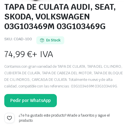
TAPA DE CULATA AUDI, SEAT,
SKODA, VOLKSWAGEN
03G103469M 03G103469G
SKU:
COAD-100
En Stock
74,99
€
+ IVA
Contamos con gran variedad de TAPA DE CULATA, TAPA DEL CILINDRO,
CUBIERTA DE CULATA, TAPA DE CABEZA DEL MOTOR, TAPA DE BLOQUE
DE CILINDROS, CARCASA DE CULATA. Totalmente nuevo y de alta
calidad, compatible con las referencias: 03G103469M 03G103469G.
Pedir por WhatsApp
¿Te ha gustado este producto? Añade a favoritos y sigue el
producto.