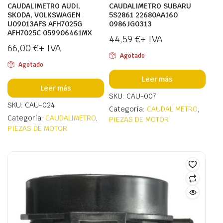
CAUDALIMETRO AUDI,
CAUDALIMETRO SUBARU
SKODA, VOLKSWAGEN
5S2861 22680AA160
U09013AFS AFH7025G
0986JG0313
AFH7025C 059906461MX
44,59
€
+ IVA
66,00
€
+ IVA
Agotado
Agotado
Leer más
Leer más
SKU: CAU-007
SKU: CAU-024
Categoría:
CAUDALIMETRO
,
Categoría:
CAUDALIMETRO
,
PIEZAS DE MOTOR
PIEZAS DE MOTOR