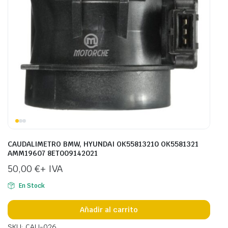
CAUDALIMETRO BMW, HYUNDAI OK55813210 OK5581321
AMM19607 8ET009142021
50,00
€
+ IVA
En Stock
Añadir al carrito
SKU: CAU-026