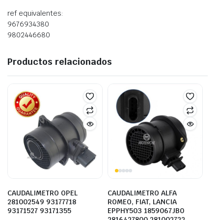
ref equivalentes:
9676934380
9802446680
Productos relacionados
CAUDALIMETRO OPEL
CAUDALIMETRO ALFA
281002549 93177718
ROMEO, FIAT, LANCIA
93171527 93171355
EPPHY503 1859067JB0
2816427800 281002722