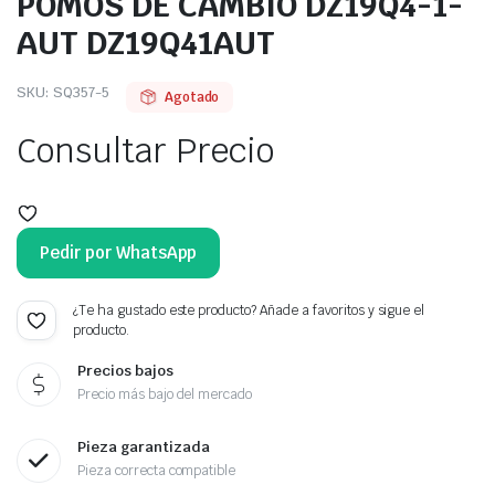
POMOS DE CAMBIO DZ19Q4-1-
AUT DZ19Q41AUT
SKU:
SQ357-5
Agotado
Consultar Precio
Pedir por WhatsApp
¿Te ha gustado este producto? Añade a favoritos y sigue el
producto.
Precios bajos
Precio más bajo del mercado
Pieza garantizada
Pieza correcta compatible