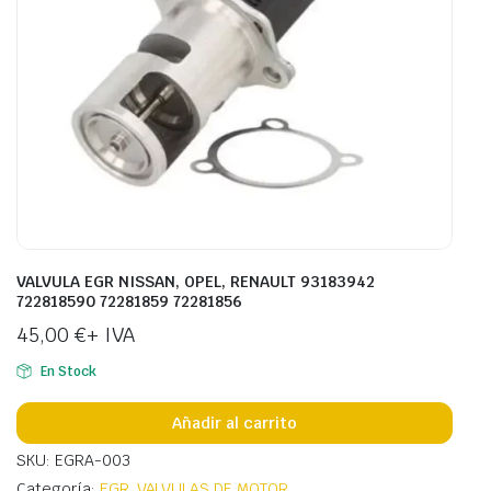
VALVULA EGR NISSAN, OPEL, RENAULT 93183942
722818590 72281859 72281856
45,00
€
+ IVA
En Stock
Añadir al carrito
SKU: EGRA-003
Categoría:
EGR
,
VALVULAS DE MOTOR