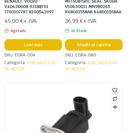
RENAULT, VOLVO
MITSUBISHI, SEAT, SKODA
V40630008 93188701
V10630011 MN980265
7700107797 8200542997
K68001558AB K68001558AA
45,00
€
+ IVA
36,99
€
+ IVA
Agotado
En Stock
Leer más
Añadir al carrito
SKU: EGRA-004
SKU: EGRA-080
Categoría:
EGR
,
VALVULAS
Categoría:
EGR
,
VALVULAS
DE MOTOR
DE MOTOR