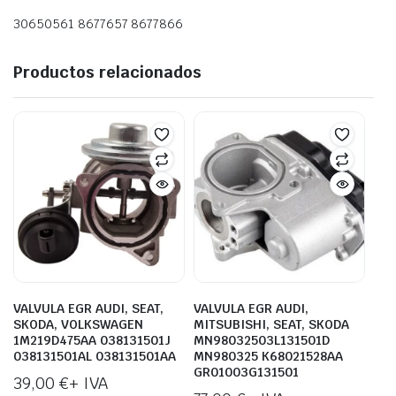
30650561 8677657 8677866
Productos relacionados
VALVULA EGR AUDI, SEAT,
VALVULA EGR AUDI,
SKODA, VOLKSWAGEN
MITSUBISHI, SEAT, SKODA
1M219D475AA 038131501J
MN98032503L131501D
038131501AL 038131501AA
MN980325 K68021528AA
GR01003G131501
39,00
€
+ IVA