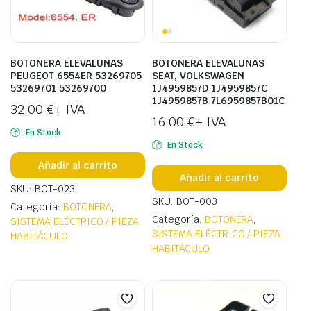
BOTONERA ELEVALUNAS
BOTONERA ELEVALUNAS
PEUGEOT 6554ER 53269705
SEAT, VOLKSWAGEN
53269701 53269700
1J4959857D 1J4959857C
1J4959857B 7L6959857B01C
32,00
€
+ IVA
16,00
€
+ IVA
En Stock
En Stock
Añadir al carrito
Añadir al carrito
SKU: BOT-023
SKU: BOT-003
Categoría:
BOTONERA
,
Categoría:
BOTONERA
,
SISTEMA ELÉCTRICO / PIEZA
SISTEMA ELÉCTRICO / PIEZA
HABITÁCULO
HABITÁCULO