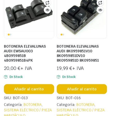
BOTONERA ELEVALUNAS
BOTONERA ELEVALUNAS
AUDI EWSAU003
AUDI 8K0959851V10
4B0959851B
8K0959851DV10
4B0959851B4PK
8K0959851D 8K0959851
20,00
€
+ IVA
19,99
€
+ IVA
En Stock
En Stock
Añadir al carrito
Añadir al carrito
SKU: BOT-013
SKU: BOT-016
Categoría:
BOTONERA
,
Categoría:
BOTONERA
,
SISTEMA ELÉCTRICO / PIEZA
SISTEMA ELÉCTRICO / PIEZA
HABITÁCULO
HABITÁCULO