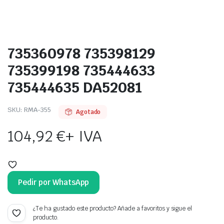
735360978 735398129
735399198 735444633
735444635 DA52081
SKU:
RMA-355
Agotado
104,92
€
+ IVA
Pedir por WhatsApp
¿Te ha gustado este producto? Añade a favoritos y sigue el
producto.