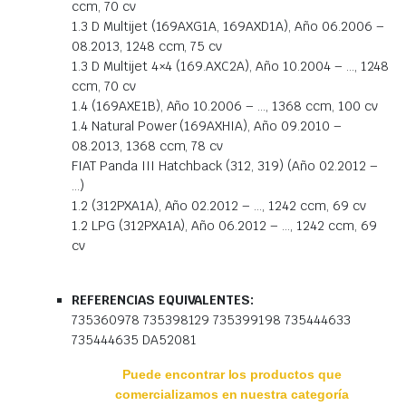
ccm, 70 cv
1.3 D Multijet (169AXG1A, 169AXD1A), Año 06.2006 –
08.2013, 1248 ccm, 75 cv
1.3 D Multijet 4×4 (169.AXC2A), Año 10.2004 – …, 1248
ccm, 70 cv
1.4 (169AXE1B), Año 10.2006 – …, 1368 ccm, 100 cv
1.4 Natural Power (169AXHIA), Año 09.2010 –
08.2013, 1368 ccm, 78 cv
FIAT Panda III Hatchback (312, 319) (Año 02.2012 –
…)
1.2 (312PXA1A), Año 02.2012 – …, 1242 ccm, 69 cv
1.2 LPG (312PXA1A), Año 06.2012 – …, 1242 ccm, 69
cv
REFERENCIAS EQUIVALENTES:
735360978 735398129 735399198 735444633
735444635 DA52081
Puede encontrar los productos que
comercializamos en nuestra categoría