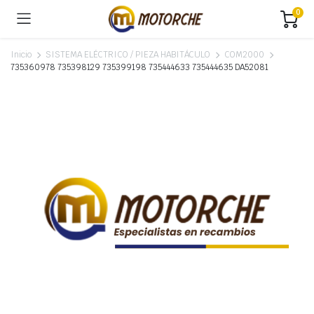
0
Inicio
SISTEMA ELÉCTRICO / PIEZA HABITÁCULO
COM2000
735360978 735398129 735399198 735444633 735444635 DA52081