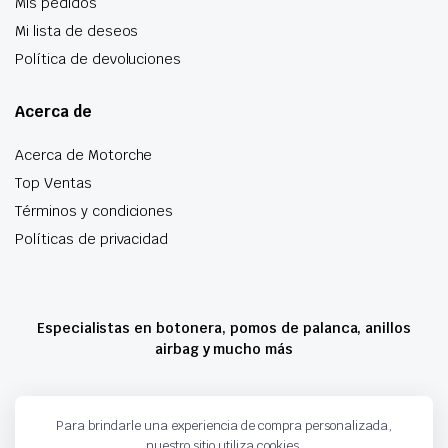
Mis pedidos
Mi lista de deseos
Política de devoluciones
Acerca de
Acerca de Motorche
Top Ventas
Términos y condiciones
Políticas de privacidad
Especialistas en botonera, pomos de palanca, anillos
airbag y mucho más
Copyright 2024 © Motorche Autoparts. Todos los derechos reservados
Para brindarle una experiencia de compra personalizada,
nuestro sitio utiliza cookies.