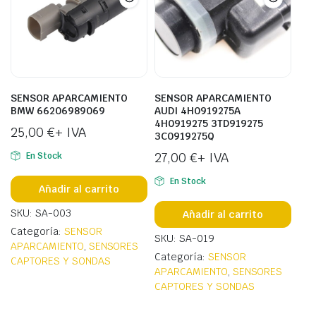
SENSOR APARCAMIENTO
SENSOR APARCAMIENTO
BMW 66206989069
AUDI 4H0919275A
4H0919275 3TD919275
25,00
€
+ IVA
3C0919275Q
27,00
€
+ IVA
En Stock
En Stock
Añadir al carrito
SKU: SA-003
Añadir al carrito
Categoría:
SENSOR
SKU: SA-019
APARCAMIENTO
,
SENSORES
Categoría:
SENSOR
CAPTORES Y SONDAS
APARCAMIENTO
,
SENSORES
CAPTORES Y SONDAS