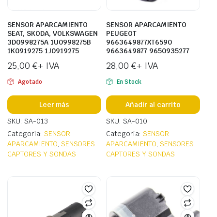
SENSOR APARCAMIENTO
SENSOR APARCAMIENTO
SEAT, SKODA, VOLKSWAGEN
PEUGEOT
3D0998275A 1U0998275B
9663649877XT6590
1K0919275 1J0919275
9663649877 9650935277
25,00
€
+ IVA
28,00
€
+ IVA
Agotado
En Stock
Leer más
Añadir al carrito
SKU: SA-013
SKU: SA-010
Categoría:
SENSOR
Categoría:
SENSOR
APARCAMIENTO
,
SENSORES
APARCAMIENTO
,
SENSORES
CAPTORES Y SONDAS
CAPTORES Y SONDAS