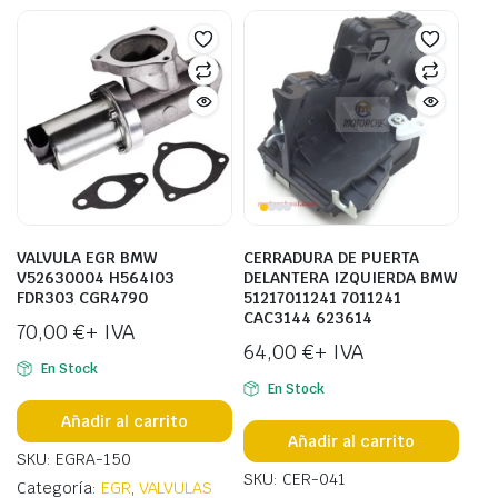
VALVULA EGR BMW
CERRADURA DE PUERTA
V52630004 H564I03
DELANTERA IZQUIERDA BMW
FDR303 CGR4790
51217011241 7011241
CAC3144 623614
70,00
€
+ IVA
64,00
€
+ IVA
En Stock
En Stock
Añadir al carrito
Añadir al carrito
SKU: EGRA-150
SKU: CER-041
Categoría:
EGR
,
VALVULAS