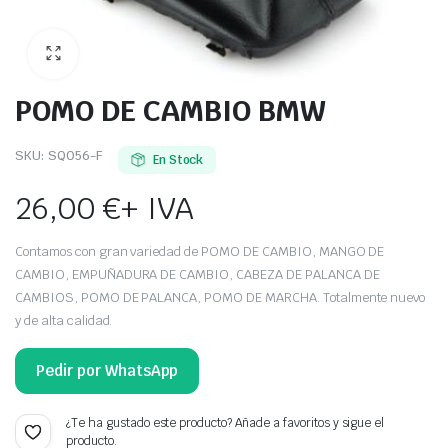
POMO DE CAMBIO BMW
SKU:
SQ056-F
En Stock
26,00
€
+ IVA
Contamos con gran variedad de POMO DE CAMBIO, MANGO DE
CAMBIO, EMPUÑADURA DE CAMBIO, CABEZA DE PALANCA DE
CAMBIOS, POMO DE PALANCA, POMO DE MARCHA. Totalmente nuevo
y de alta calidad.
Pedir por WhatsApp
¿Te ha gustado este producto? Añade a favoritos y sigue el
producto.