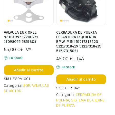
VALVULA EGR OPEL
CERRADURA DE PUERTA
93184997 17200272
DELANTERA IZQUIERDA
17098055 5851604
BMW, MINI 51217318423
51217318419 51217318415
55,00
€
+ IVA
51217315021
45,00
€
+ IVA
En Stock
En Stock
Añadir al carrito
SKU: EGRA-001
Añadir al carrito
Categoría:
EGR
,
VALVULAS
SKU: CER-045
DE MOTOR
Categoría:
CERRADURA DE
PUERTA
,
SISTEMA DE CIERRE
DE PUERTA