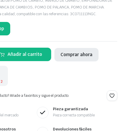
iedad de POMO DE CAMBIO, MANGO DE CAMBIO, EMPUÑADURA DE
LANCA DE CAMBIOS, POMO DE PALANCA, POMO DE MARCHA.
a calidad, compatible con las referencias: 3C0711113NGC.
pp
Añadir al carrito
Comprar ahora
 2
ucto? Añade a favoritos y sigue el producto.
Pieza garantizada
del mercado
Pieza correcta compatible
nosotros
Devoluciones fáciles