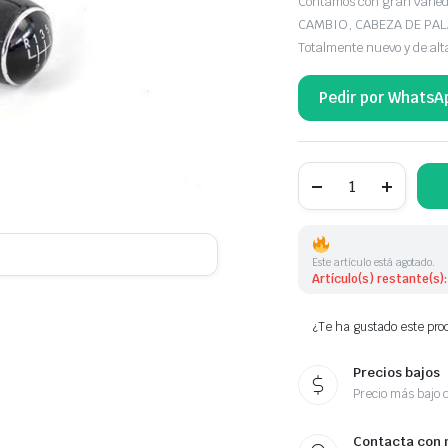
Contamos con gran var
CAMBIO, CABEZA DE PA
Totalmente nuevo y de alt
Pedir por WhatsA
POMO
DE
CAMBIO
VOLKSWAGEN
3C0711113NGC
cantidad
Este artículo está agotado.
Artículo(s) restante(s):
¿Te ha gustado este prod
Precios bajos
Precio más bajo 
Contacta con 