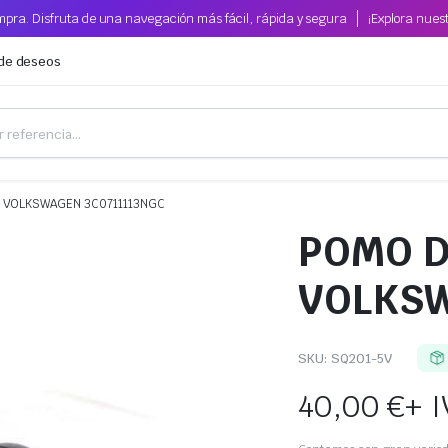
pra. Disfruta de una navegación más fácil, rápida y segura
¡Explora nues
 de deseos
 VOLKSWAGEN 3C0711113NGC
POMO D
VOLKSW
SKU:
SQ201-5V
40,00
€
+ 