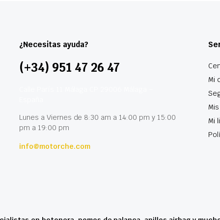
¿Necesitas ayuda?
Ser
(+34) 951 47 26 47
Cen
Mi 
Calle París 11 Málaga CP 29006 Málaga –
Seg
España
Mis
Lunes a Viernes de 8:30 am a 14:00 pm y 15:00
Mi 
pm a 19:00 pm
Pol
info@motorche.com
cialistas en botonera, pomos de palanca, anillos airbag y much