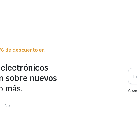
0% de descuento en
 electrónicos
n sobre nuevos
o más.
Al su
. ¡No