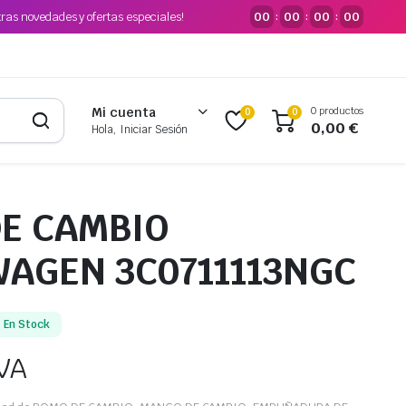
tras novedades y ofertas especiales!
00
00
00
00
:
:
:
0 productos
Mi cuenta
0
0
0,00
€
Hola, Iniciar Sesión
E CAMBIO
AGEN 3C0711113NGC
En Stock
IVA