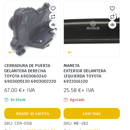
CERRADURA DE PUERTA
MANETA
DELANTERA DERECHA
EXTERIOR DELANTERA
TOYOTA 6903060240
IZQUIERDA TOYOTA
6903005130 6903002220
6922016120
67,00
€
+ IVA
25,58
€
+ IVA
En Stock
Agotado
Añadir al carrito
Leer más
SKU: CER-058
SKU: ME-182