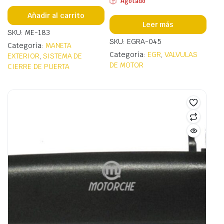
Agotado
Añadir al carrito
Leer más
SKU: ME-183
SKU: EGRA-045
Categoría:
MANETA
Categoría:
EGR
,
VALVULAS
EXTERIOR
,
SISTEMA DE
DE MOTOR
CIERRE DE PUERTA