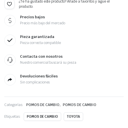
¿Te ha gustado este producto? Añade a favoritos y sigue el
producto.
Precios bajos
Precio más bajo del mercado
Pieza garantizada
Pieza correcta compatible
Contacta con nosotros
Nuestro comercial buscará su pieza
Devoluciones fáciles
Sin complicaciones
,
Categorías:
POMOS DE CAMBIO
POMOS DE CAMBIO
Etiquetas:
POMOS DE CAMBIO
TOYOTA