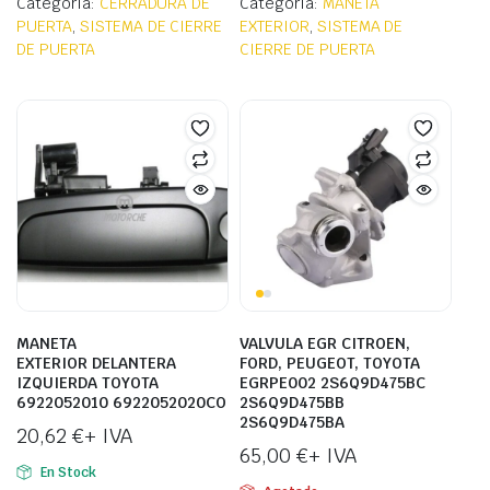
Categoría:
CERRADURA DE
Categoría:
MANETA
PUERTA
,
SISTEMA DE CIERRE
EXTERIOR
,
SISTEMA DE
DE PUERTA
CIERRE DE PUERTA
MANETA
VALVULA EGR CITROEN,
EXTERIOR DELANTERA
FORD, PEUGEOT, TOYOTA
IZQUIERDA TOYOTA
EGRPE002 2S6Q9D475BC
6922052010 6922052020CO
2S6Q9D475BB
2S6Q9D475BA
20,62
€
+ IVA
65,00
€
+ IVA
En Stock