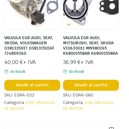
VALVULA EGR AUDI, SEAT,
VALVULA EGR AUDI,
SKODA, VOLKSWAGEN
MITSUBISHI, SEAT, SKODA
038131501T 038131501AT
V10630011 MN980265
724809260
K68001558AB K68001558AA
40,00
€
+ IVA
36,99
€
+ IVA
En Stock
En Stock
Añadir al carrito
Añadir al carrito
SKU: EGRA-052
SKU: EGRA-080
Categoría:
EGR
,
VALVULAS
Categoría:
EGR
,
VALVULAS
DE MOTOR
DE MOTOR