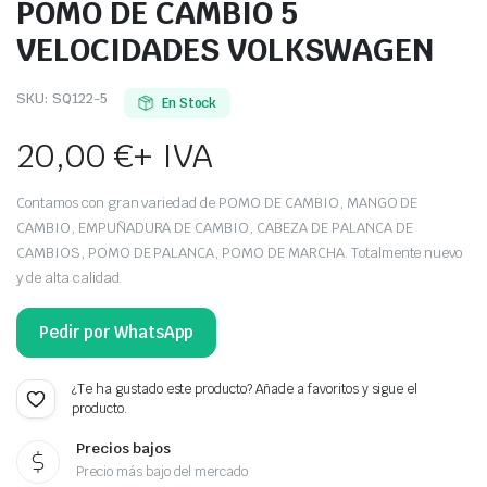
POMO DE CAMBIO 5
VELOCIDADES VOLKSWAGEN
SKU:
SQ122-5
En Stock
20,00
€
+ IVA
Contamos con gran variedad de POMO DE CAMBIO, MANGO DE
CAMBIO, EMPUÑADURA DE CAMBIO, CABEZA DE PALANCA DE
CAMBIOS, POMO DE PALANCA, POMO DE MARCHA. Totalmente nuevo
y de alta calidad.
Pedir por WhatsApp
¿Te ha gustado este producto? Añade a favoritos y sigue el
producto.
Precios bajos
Precio más bajo del mercado