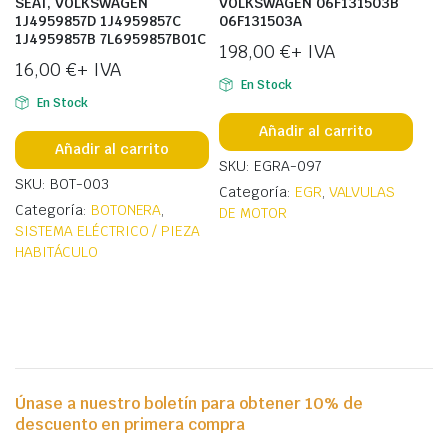
SEAT, VOLKSWAGEN
VOLKSWAGEN 06F131503B
1J4959857D 1J4959857C
06F131503A
1J4959857B 7L6959857B01C
198,00
€
+ IVA
16,00
€
+ IVA
En Stock
En Stock
Añadir al carrito
Añadir al carrito
SKU: EGRA-097
SKU: BOT-003
Categoría:
EGR
,
VALVULAS
Categoría:
BOTONERA
,
DE MOTOR
SISTEMA ELÉCTRICO / PIEZA
HABITÁCULO
Únase a nuestro boletín para obtener 10% de
descuento en primera compra