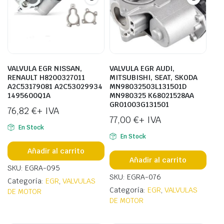
VALVULA EGR NISSAN,
VALVULA EGR AUDI,
RENAULT H8200327011
MITSUBISHI, SEAT, SKODA
A2C53179081 A2C53029934
MN98032503L131501D
1495600Q1A
MN980325 K68021528AA
GR01003G131501
76,82
€
+ IVA
77,00
€
+ IVA
En Stock
En Stock
Añadir al carrito
Añadir al carrito
SKU: EGRA-095
SKU: EGRA-076
Categoría:
EGR
,
VALVULAS
Categoría:
EGR
,
VALVULAS
DE MOTOR
DE MOTOR