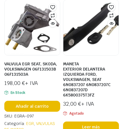
VALVULA EGR SEAT, SKODA,
MANETA
VOLKSWAGEN 06F131503B
EXTERIOR DELANTERA
06F131503A
IZQUIERDA FORD,
VOLKSWAGEN, SEAT
198,00
€
+ IVA
6N0837207 6N0837207C
6N0837207D
En Stock
6K5800375T3FZ
32,00
€
+ IVA
Añadir al carrito
Agotado
SKU: EGRA-097
Categoría:
EGR
,
VALVULAS
Leer más