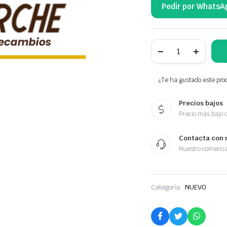
Pedir por WhatsA
NTY
PINZAS
DE
FRENOS
TRASERAS
¿Te ha gustado este prod
77363646
cantidad
Precios bajos
Precio más bajo 
Contacta con 
Nuestro comercia
Categoría:
NUEVO