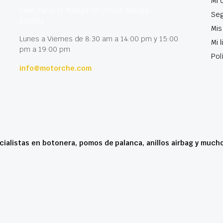
Mi 
Calle París 11 Málaga CP 29006 Málaga –
Seg
España
Mis
Lunes a Viernes de 8:30 am a 14:00 pm y 15:00
Mi 
pm a 19:00 pm
Pol
info@motorche.com
cialistas en botonera, pomos de palanca, anillos airbag y much