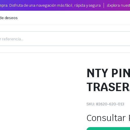
pra. Disfruta de una navegación más fácil, rápida y segura
¡Explora nues
 de deseos
NTY PI
TRASER
SKU:
82620-620-013
Consultar 