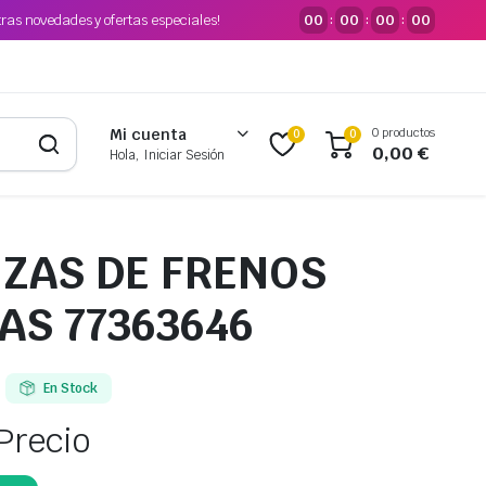
tras novedades y ofertas especiales!
00
00
00
00
:
:
:
0 productos
Mi cuenta
0
0
0,00
€
Hola, Iniciar Sesión
NZAS DE FRENOS
AS 77363646
En Stock
Precio