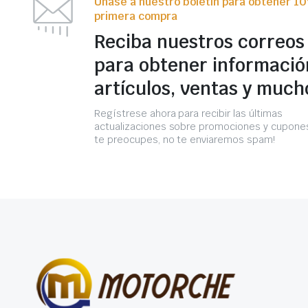
Únase a nuestro boletín para obtener 1
primera compra
Reciba nuestros correos
para obtener informació
artículos, ventas y much
Regístrese ahora para recibir las últimas
actualizaciones sobre promociones y cupones
te preocupes, no te enviaremos spam!