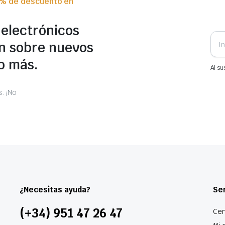
0% de descuento en
 electrónicos
n sobre nuevos
o más.
Al su
. ¡No
¿Necesitas ayuda?
Ser
(+34) 951 47 26 47
Cen