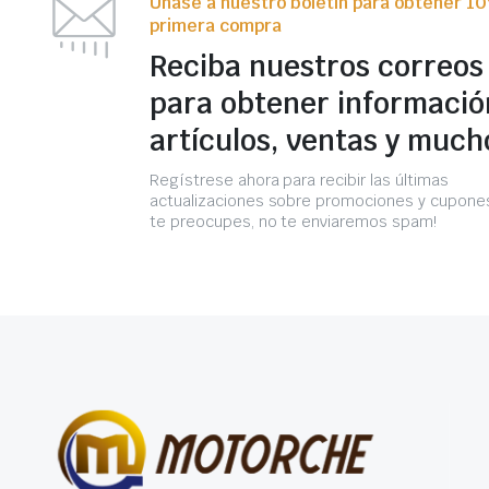
Únase a nuestro boletín para obtener 1
primera compra
Reciba nuestros correos
para obtener informació
artículos, ventas y much
Regístrese ahora para recibir las últimas
actualizaciones sobre promociones y cupones
te preocupes, no te enviaremos spam!