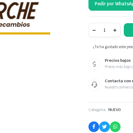
Pedir por WhatsA
NTY
PINZAS
DE
FRENOS
TRASERAS
¿Te ha gustado este prod
58230-
2F300
Precios bajos
cantidad
Precio más bajo 
Contacta con 
Nuestro comercia
Categoría:
NUEVO