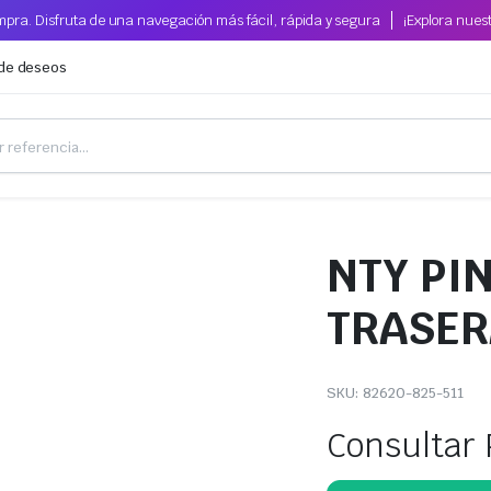
pra. Disfruta de una navegación más fácil, rápida y segura
¡Explora nues
 de deseos
NTY PI
TRASER
SKU:
82620-825-511
Consultar 