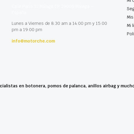
Mi 
Calle París 11 Málaga CP 29006 Málaga –
Seg
España
Mis
Lunes a Viernes de 8:30 am a 14:00 pm y 15:00
Mi 
pm a 19:00 pm
Pol
info@motorche.com
cialistas en botonera, pomos de palanca, anillos airbag y much