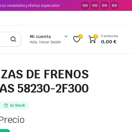
tras novedades y ofertas especiales!
00
00
00
00
:
:
:
0 productos
Mi cuenta
0
0
0,00
€
Hola, Iniciar Sesión
NZAS DE FRENOS
AS 58230-2F300
En Stock
Precio