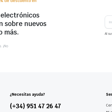
0% de descuento en
 electrónicos
n sobre nuevos
o más.
Al su
. ¡No
¿Necesitas ayuda?
Ser
(+34) 951 47 26 47
Cen