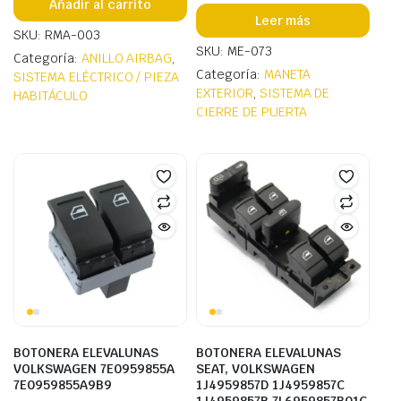
Añadir al carrito
Leer más
SKU: RMA-003
SKU: ME-073
Categoría:
ANILLO AIRBAG
,
Categoría:
MANETA
SISTEMA ELÉCTRICO / PIEZA
EXTERIOR
,
SISTEMA DE
HABITÁCULO
CIERRE DE PUERTA
BOTONERA ELEVALUNAS
BOTONERA ELEVALUNAS
VOLKSWAGEN 7E0959855A
SEAT, VOLKSWAGEN
7E0959855A9B9
1J4959857D 1J4959857C