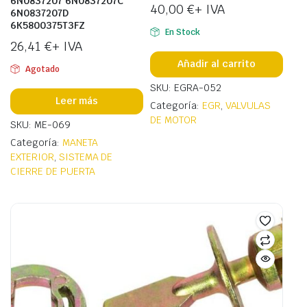
6N0837207 6N0837207C
40,00
€
+ IVA
6N0837207D
6K5800375T3FZ
En Stock
26,41
€
+ IVA
Añadir al carrito
Agotado
SKU: EGRA-052
Leer más
Categoría:
EGR
,
VALVULAS
DE MOTOR
SKU: ME-069
Categoría:
MANETA
EXTERIOR
,
SISTEMA DE
CIERRE DE PUERTA