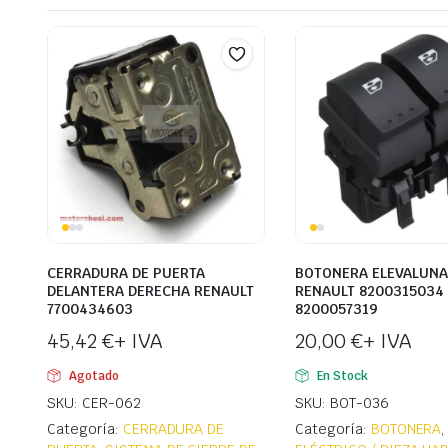
CERRADURA DE PUERTA
BOTONERA ELEVALUN
DELANTERA DERECHA RENAULT
RENAULT 8200315034
7700434603
8200057319
45,42
€
+ IVA
20,00
€
+ IVA
Agotado
En Stock
SKU: CER-062
SKU: BOT-036
Categoría:
CERRADURA DE
Categoría:
BOTONERA