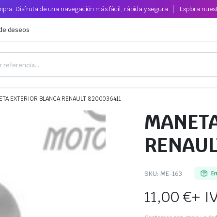
pra. Disfruta de una navegación más fácil, rápida y segura
¡Explora nues
 de deseos
ETA EXTERIOR BLANCA RENAULT 8200036411
MANETA
RENAUL
SKU:
ME-163
E
11,00
€
+ I