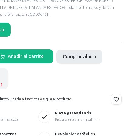
edad de MANETA EXTERIOR, TIRADOR EXTERIOR, ASA DE PUERTA,
A DE PUERTA, PALANCA EXTERIOR. Totalmente nuevo y de alta
as referencias: 8200036411.
pp
Añadir al carrito
Comprar ahora
 1
ucto? Añade a favoritos y sigue el producto.
Pieza garantizada
del mercado
Pieza correcta compatible
nosotros
Devoluciones fáciles