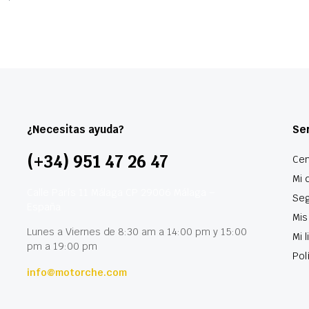
¿Necesitas ayuda?
Ser
(+34) 951 47 26 47
Cen
Mi 
Calle París 11 Málaga CP 29006 Málaga –
Seg
España
Mis
Lunes a Viernes de 8:30 am a 14:00 pm y 15:00
Mi 
pm a 19:00 pm
Pol
info@motorche.com