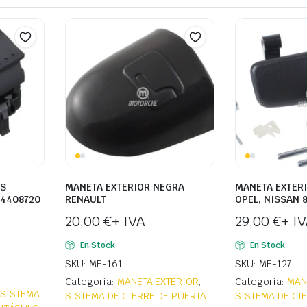
AS
MANETA EXTERIOR NEGRA
MANETA EXTERI
 4408720
RENAULT
OPEL, NISSAN 
20,00
€
+ IVA
29,00
€
+ I
En Stock
En Stock
SKU: ME-161
SKU: ME-127
Categoría:
MANETA EXTERIOR
,
Categoría:
MAN
,
SISTEMA
SISTEMA DE CIERRE DE PUERTA
SISTEMA DE CI