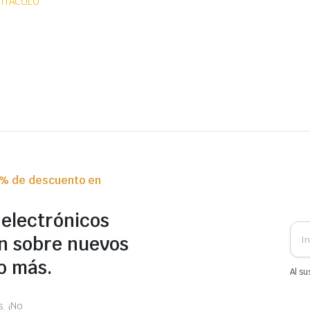
BITÁCULO
0% de descuento en
 electrónicos
n sobre nuevos
o más.
Al su
. ¡No