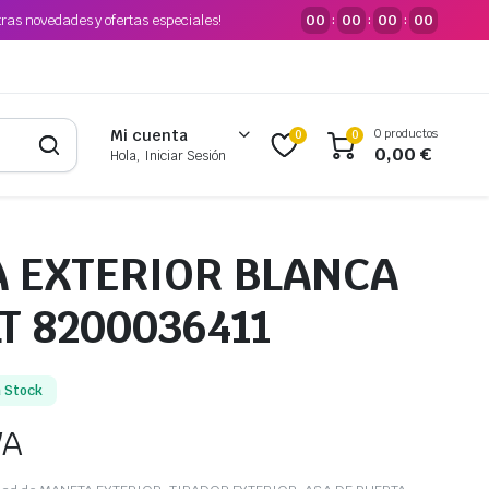
tras novedades y ofertas especiales!
00
00
00
00
:
:
:
0 productos
Mi cuenta
0
0
0,00
€
Hola, Iniciar Sesión
 EXTERIOR BLANCA
T 8200036411
n Stock
VA