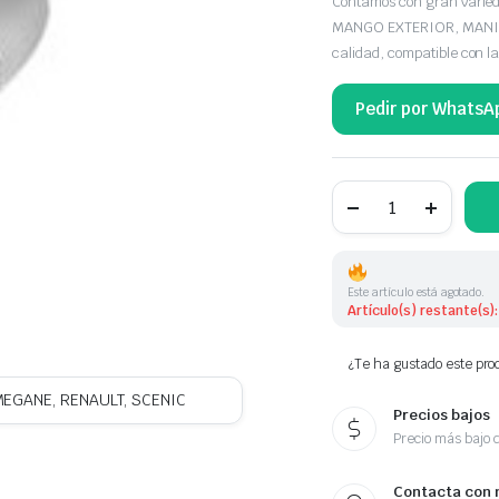
Contamos con gran vari
MANGO EXTERIOR, MANILL
calidad, compatible con l
Pedir por WhatsA
MANETA
EXTERIOR BLANCA
RENAULT
8200036411
cantidad
Este artículo está agotado.
Artículo(s) restante(s):
¿Te ha gustado este prod
MEGANE, RENAULT, SCENIC
Precios bajos
Precio más bajo 
Contacta con 