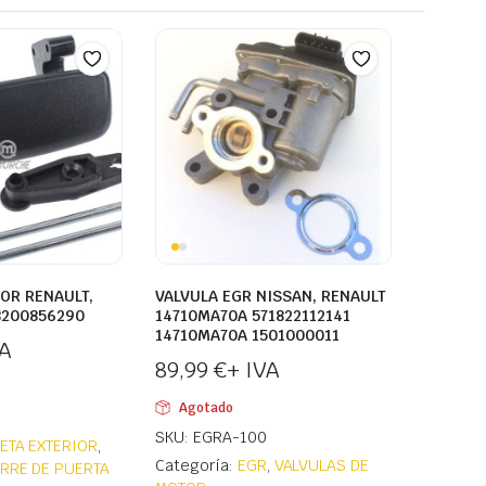
OR RENAULT,
VALVULA EGR NISSAN, RENAULT
8200856290
14710MA70A 571822112141
14710MA70A 1501000011
VA
89,99
€
+ IVA
Agotado
SKU: EGRA-100
ETA EXTERIOR
,
Categoría:
EGR
,
VALVULAS DE
ERRE DE PUERTA