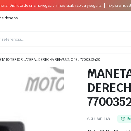
pra. Disfruta de una navegación más fácil, rápida y segura
¡Explora nues
 de deseos
TA EXTERIOR LATERAL DERECHA RENAULT, OPEL 7700352420
MANETA
DERECH
770035
SKU:
ME-148
E