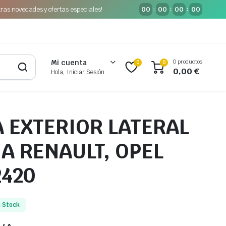
tras novedades y ofertas especiales!
00
00
00
00
:
:
:
0 productos
Mi cuenta
0
0
0,00
€
Hola, Iniciar Sesión
 EXTERIOR LATERAL
A RENAULT, OPEL
2420
n Stock