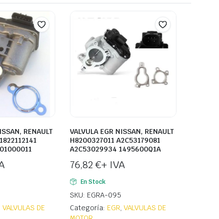
ISSAN, RENAULT
VALVULA EGR NISSAN, RENAULT
1822112141
H8200327011 A2C53179081
501000011
A2C53029934 1495600Q1A
A
76,82
€
+ IVA
En Stock
SKU: EGRA-095
,
VALVULAS DE
Categoría:
EGR
,
VALVULAS DE
MOTOR