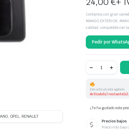
24,00
€
+ I
Contamos con gran vari
MANGO EXTERIOR, MANILL
calidad, compatible con l
Pedir por WhatsA
MANETA
EXTERIOR LATERAL
DERECHA
RENAULT,
OPEL
7700352420
Este artículo está agotado.
cantidad
Artículo(s) restante(s):
¿Te ha gustado este prod
ANO, OPEL, RENAULT
Precios bajos
Precio más bajo 