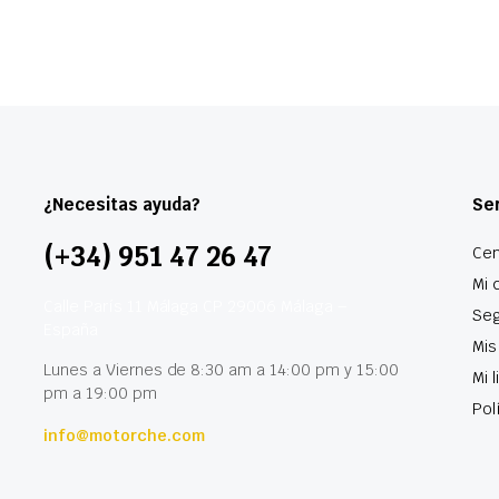
¿Necesitas ayuda?
Ser
(+34) 951 47 26 47
Cen
Mi 
Calle París 11 Málaga CP 29006 Málaga –
Seg
España
Mis
Lunes a Viernes de 8:30 am a 14:00 pm y 15:00
Mi 
pm a 19:00 pm
Pol
info@motorche.com