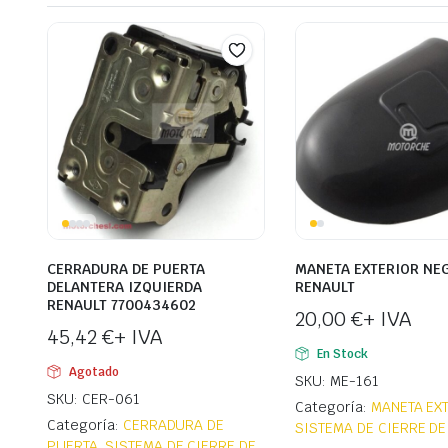
CERRADURA DE PUERTA
MANETA EXTERIOR NE
DELANTERA IZQUIERDA
RENAULT
RENAULT 7700434602
20,00
€
+ IVA
45,42
€
+ IVA
En Stock
Agotado
SKU: ME-161
SKU: CER-061
Categoría:
MANETA EX
Categoría:
CERRADURA DE
SISTEMA DE CIERRE DE
PUERTA
,
SISTEMA DE CIERRE DE