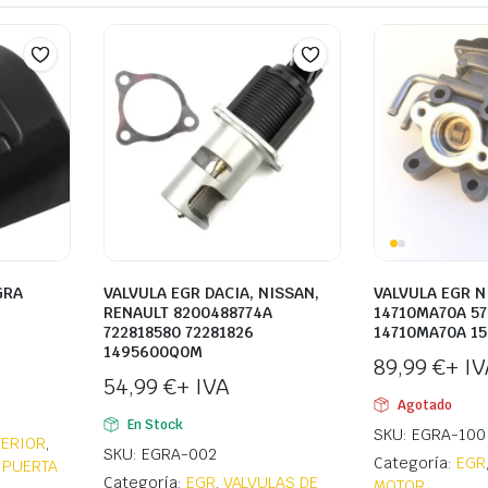
GRA
VALVULA EGR DACIA, NISSAN,
VALVULA EGR N
RENAULT 8200488774A
14710MA70A 57
722818580 72281826
14710MA70A 1
1495600Q0M
89,99
€
+ IV
54,99
€
+ IVA
Agotado
En Stock
SKU: EGRA-100
TERIOR
,
SKU: EGRA-002
Categoría:
EGR
 PUERTA
Categoría:
EGR
,
VALVULAS DE
MOTOR