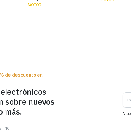
MOTOR
0% de descuento en
 electrónicos
n sobre nuevos
o más.
Al su
. ¡No