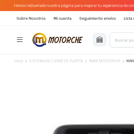
Hemos rediseñado nuestra página para mejorar tu experiencia de com
Sobre Nosotros
Mi cuenta
Seguimiento envíos
Lista
Inicio
SISTEMA DE CIERRE DE PUERTA
MANETA EXTERIOR
MANE