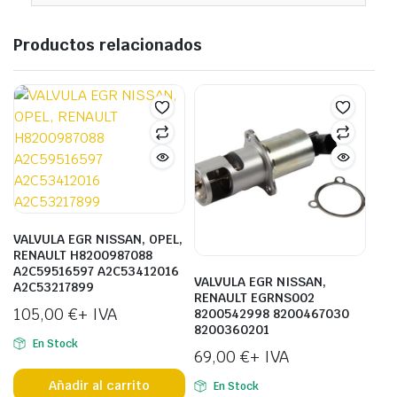
Productos relacionados
VALVULA EGR NISSAN, OPEL,
RENAULT H8200987088
A2C59516597 A2C53412016
VALVULA EGR NISSAN,
A2C53217899
RENAULT EGRNS002
105,00
€
+ IVA
8200542998 8200467030
8200360201
En Stock
69,00
€
+ IVA
Añadir al carrito
En Stock