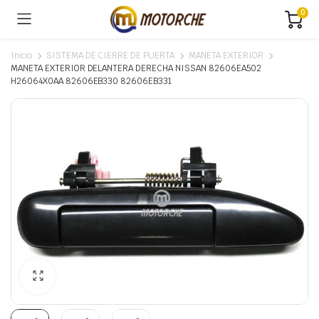
0
Inicio
SISTEMA DE CIERRE DE PUERTA
MANETA EXTERIOR
MANETA EXTERIOR DELANTERA DERECHA NISSAN 82606EA502
H26064X0AA 82606EB330 82606EB331