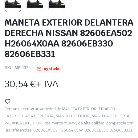
MANETA EXTERIOR DELANTERA
DERECHA NISSAN 82606EA502
H26064X0AA 82606EB330
82606EB331
SKU:
ME-132
Agotado
30,54
€
+ IVA
Contamos con gran variedad de MANETA EXTERIOR, TIRADOR
EXTERIOR, ASA DE PUERTA, MANGO EXTERIOR, MANILLA DE PUERTA,
PALANCA EXTERIOR. Totalmente nuevo y de alta calidad, compatible con
las referencias: 82606EA502 H26064X0AA 82606EB330 82606EB331.