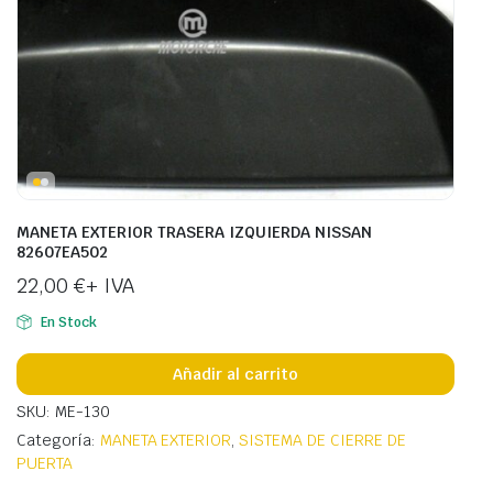
MANETA EXTERIOR TRASERA IZQUIERDA NISSAN
82607EA502
22,00
€
+ IVA
En Stock
Añadir al carrito
SKU: ME-130
Categoría:
MANETA EXTERIOR
,
SISTEMA DE CIERRE DE
PUERTA