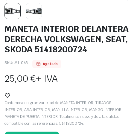
MANETA INTERIOR DELANTERA
DERECHA VOLKSWAGEN, SEAT,
SKODA 51418200724
SKU:
MI-043
Agotado
25,00
€
+ IVA
Contamos con gran variedad de MANETA INTERIOR, TIRADOR
INTERIOR, ASA INTERIOR, MANILLA INTERIOR, MANGO INTERIOR,
MANETA DE PUERTA INTERIOR. Totalmente nuevo y de alta calidad,
compatible con las referencias: 51418200724.