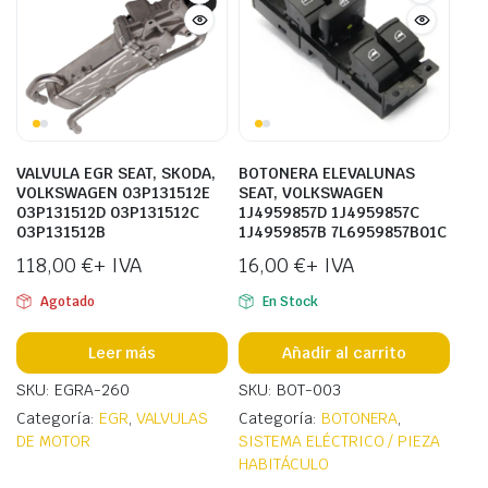
VALVULA EGR SEAT, SKODA,
BOTONERA ELEVALUNAS
VOLKSWAGEN 03P131512E
SEAT, VOLKSWAGEN
03P131512D 03P131512C
1J4959857D 1J4959857C
03P131512B
1J4959857B 7L6959857B01C
118,00
€
+ IVA
16,00
€
+ IVA
Agotado
En Stock
Leer más
Añadir al carrito
SKU: EGRA-260
SKU: BOT-003
Categoría:
EGR
,
VALVULAS
Categoría:
BOTONERA
,
DE MOTOR
SISTEMA ELÉCTRICO / PIEZA
HABITÁCULO