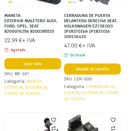
MANETA
CERRADURA DE PUERTA
EXTERIOR MALETERO AUDI,
DELANTERA DERECHA SEAT,
FORD, OPEL, SEAT
VOLKSWAGEN EZCSE003
8200076256 8200385515
1P1837016A 1P1837016
100136410
22,99
€
+ IVA
47,00
€
+ IVA
Agotado
En Stock
Leer más
Añadir al carrito
SKU: ME-167
SKU: CER-006
Categoría:
MANETA
Categoría:
CERRADURA DE
EXTERIOR
,
SISTEMA DE
PUERTA
,
SISTEMA DE CIERRE
CIERRE DE PUERTA
DE PUERTA