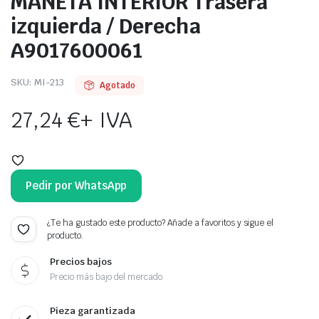
MANETA INTERIOR Trasera
izquierda / Derecha
A9017600061
SKU:
MI-213
Agotado
27,24
€
+ IVA
Pedir por WhatsApp
¿Te ha gustado este producto? Añade a favoritos y sigue el
producto.
Precios bajos
Precio más bajo del mercado
Pieza garantizada