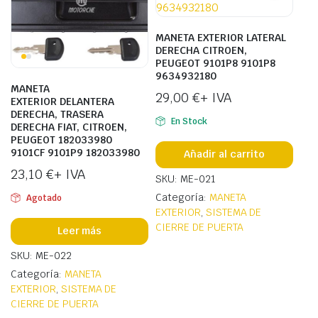
MANETA EXTERIOR LATERAL
DERECHA CITROEN,
PEUGEOT 9101P8 9101P8
9634932180
MANETA
29,00
€
+ IVA
EXTERIOR DELANTERA
DERECHA, TRASERA
En Stock
DERECHA FIAT, CITROEN,
PEUGEOT 182033980
9101CF 9101P9 182033980
Añadir al carrito
23,10
€
+ IVA
SKU: ME-021
Categoría:
MANETA
Agotado
EXTERIOR
,
SISTEMA DE
CIERRE DE PUERTA
Leer más
SKU: ME-022
Categoría:
MANETA
EXTERIOR
,
SISTEMA DE
CIERRE DE PUERTA