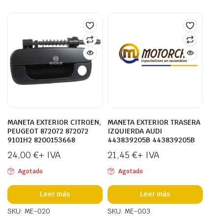
MANETA EXTERIOR CITROEN,
MANETA EXTERIOR TRASERA
PEUGEOT 872072 872072
IZQUIERDA AUDI
9101H2 8200153668
443839205B 443839205B
24,00
€
+ IVA
21,45
€
+ IVA
Agotado
Agotado
Leer más
Leer más
SKU: ME-020
SKU: ME-003