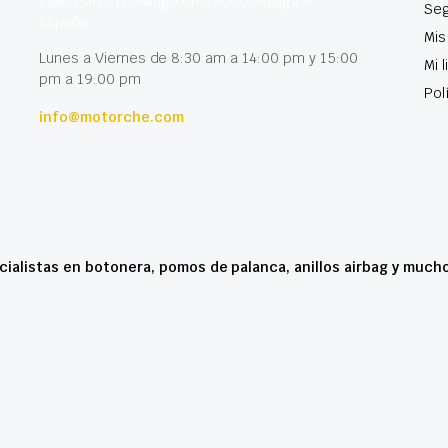
Calle París 11 Málaga CP 29006 Málaga –
Seg
España
Mis
Lunes a Viernes de 8:30 am a 14:00 pm y 15:00
Mi 
pm a 19:00 pm
Pol
info@motorche.com
cialistas en botonera, pomos de palanca, anillos airbag y much