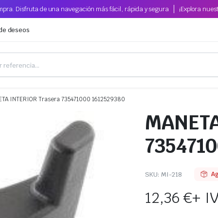
pra. Disfruta de una navegación más fácil, rápida y segura
¡Explora nues
 de deseos
TA INTERIOR Trasera 735471000 1612529380
MANETA
7354710
SKU:
MI-218
A
12,36
€
+ I