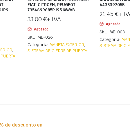
OT
FIAT, CITROEN, PEUGEOT
443839205B
01P9
7354699685RJ95JXWAB
21,45
€
+ IV
33,00
€
+ IVA
Agotado
Agotado
SKU: ME-003
SKU: ME-026
Categoría:
MAN
Categoría:
MANETA EXTERIOR
,
SISTEMA DE CI
TERIOR
,
SISTEMA DE CIERRE DE PUERTA
 PUERTA
0% de descuento en