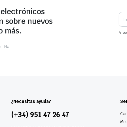
 electrónicos
n sobre nuevos
o más.
Al su
. ¡No
¿Necesitas ayuda?
Ser
(+34) 951 47 26 47
Cen
Mi 