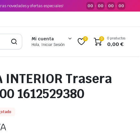
tras novedades y ofertas especiales!
00
00
00
00
:
:
:
0 productos
Mi cuenta
0
0
0,00
€
Hola, Iniciar Sesión
 INTERIOR Trasera
00 1612529380
gotado
VA