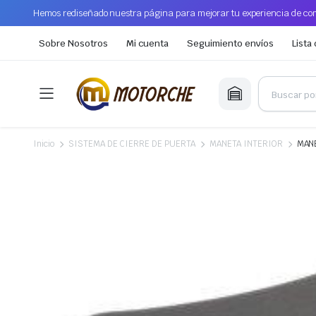
Hemos rediseñado nuestra página para mejorar tu experiencia de com
Sobre Nosotros
Mi cuenta
Seguimiento envíos
Lista
Inicio
SISTEMA DE CIERRE DE PUERTA
MANETA INTERIOR
MANE