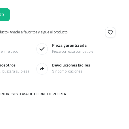
pp
ucto? Añade a favoritos y sigue el producto.
Pieza garantizada
del mercado
Pieza correcta compatible
nosotros
Devoluciones fáciles
l buscará su pieza
Sin complicaciones
,
ERIOR
SISTEMA DE CIERRE DE PUERTA