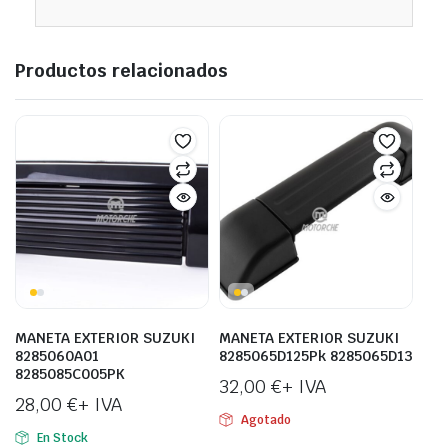
Productos relacionados
MANETA EXTERIOR SUZUKI
MANETA EXTERIOR SUZUKI
8285060A01
8285065D125Pk 8285065D13
8285085C005PK
32,00
€
+ IVA
28,00
€
+ IVA
Agotado
En Stock