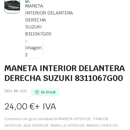
functions.php
on line
1750
Warning
: Trying to access array offset on value of type bo
MANETA INTERIOR DELANTERA
DERECHA SUZUKI 8311067G00
SKU:
MI-031
En Stock
24,00
€
+ IVA
Contamos con gran variedad de MANETA INTERIOR, TIRADOR
INTERIOR, ASA INTERIOR, MANILLA INTERIOR, MANGO INTERIOR,