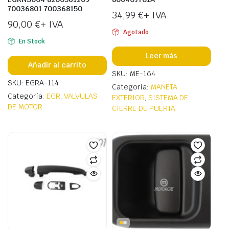
70036801 700368150
34,99
€
+ IVA
90,00
€
+ IVA
Agotado
En Stock
Leer más
Añadir al carrito
SKU: ME-164
SKU: EGRA-114
Categoría:
MANETA
Categoría:
EGR
,
VALVULAS
EXTERIOR
,
SISTEMA DE
DE MOTOR
CIERRE DE PUERTA