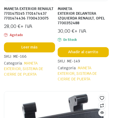
MANETA EXTERIOR RENAULT
MANETA
7701475145 7701474437
EXTERIOR DELANTERA
7701474436 7700433075
IZQUIERDA RENAULT, OPEL
7700352488
28,00
€
+ IVA
30,00
€
+ IVA
Agotado
En Stock
Leer más
Añadir al carrito
SKU: ME-166
SKU: ME-149
Categoría:
MANETA
Categoría:
MANETA
EXTERIOR
,
SISTEMA DE
EXTERIOR
,
SISTEMA DE
CIERRE DE PUERTA
CIERRE DE PUERTA