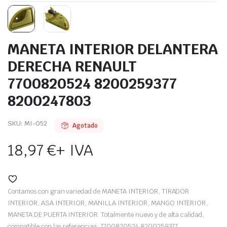
MANETA INTERIOR DELANTERA
DERECHA RENAULT
7700820524 8200259377
8200247803
SKU:
MI-052
Agotado
18,97
€
+ IVA
Contamos con gran variedad de MANETA INTERIOR, TIRADOR
INTERIOR, ASA INTERIOR, MANILLA INTERIOR, MANGO INTERIOR,
MANETA DE PUERTA INTERIOR. Totalmente nuevo y de alta calidad,
compatible con las referencias: 7700820524 8200259377