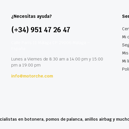
¿Necesitas ayuda?
Ser
(+34) 951 47 26 47
Cen
Mi 
Calle París 11 Málaga CP 29006 Málaga –
Seg
España
Mis
Lunes a Viernes de 8:30 am a 14:00 pm y 15:00
Mi 
pm a 19:00 pm
Pol
info@motorche.com
cialistas en botonera, pomos de palanca, anillos airbag y much