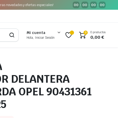
tras novedades y ofertas especiales!
00
00
00
00
:
:
:
0 productos
Mi cuenta
0
0,00
€
Hola, Iniciar Sesión
A
OR DELANTERA
RDA OPEL 90431361
25