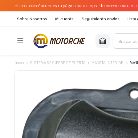
Hemos rediseñado nuestra página para mejorar tu experiencia de com
Sobre Nosotros
Mi cuenta
Seguimiento envíos
Lista
Inicio
SISTEMA DE CIERRE DE PUERTA
MANETA INTERIOR
MANE