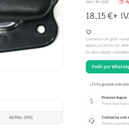
SKU:
MI-038
A
18,15
€
+ I
Contamos con gran vari
MANILLA INTERIOR, MANG
de alta calidad, compatib
Pedir por WhatsA
¿Te ha gustado este prod
Precios bajos
Precio más bajo 
ASTRA, OPEL
Contacta con 
Nuestro comercia