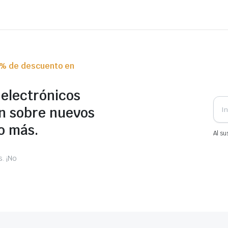
0% de descuento en
 electrónicos
n sobre nuevos
o más.
Al su
. ¡No