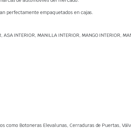
marcas de automóviles del mercado.
gan perfectamente empaquetados en cajas.
, ASA INTERIOR, MANILLA INTERIOR, MANGO INTERIOR, MA
s como Botoneras Elevalunas, Cerraduras de Puertas, Válvu