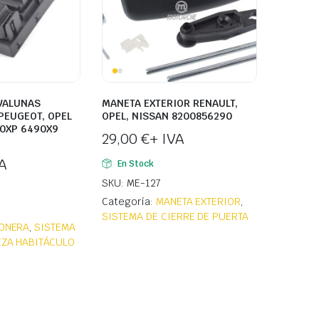
VALUNAS
MANETA EXTERIOR RENAULT,
 PEUGEOT, OPEL
OPEL, NISSAN 8200856290
90XP 6490X9
29,00
€
+ IVA
A
En Stock
SKU: ME-127
Categoría:
MANETA EXTERIOR
,
SISTEMA DE CIERRE DE PUERTA
ONERA
,
SISTEMA
IEZA HABITÁCULO