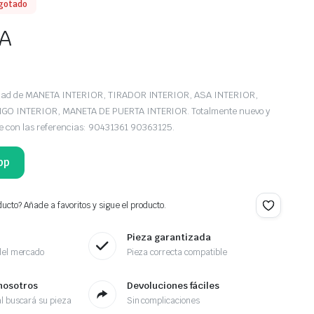
gotado
VA
edad de MANETA INTERIOR, TIRADOR INTERIOR, ASA INTERIOR,
O INTERIOR, MANETA DE PUERTA INTERIOR. Totalmente nuevo y
le con las referencias: 90431361 90363125.
pp
ucto? Añade a favoritos y sigue el producto.
Pieza garantizada
del mercado
Pieza correcta compatible
nosotros
Devoluciones fáciles
l buscará su pieza
Sin complicaciones