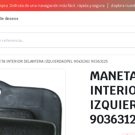
pra. Disfruta de una navegación más fácil, rápida y segura
¡Explora nues
 de deseos
TA INTERIOR DELANTERA IZQUIERDA OPEL 90431361 90363125
MANET
INTERI
IZQUIE
903631