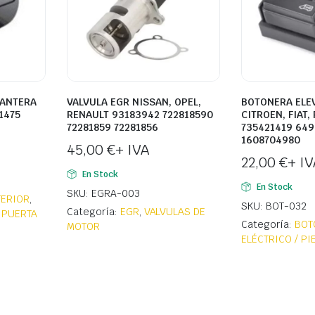
LANTERA
VALVULA EGR NISSAN, OPEL,
BOTONERA ELE
1475
RENAULT 93183942 722818590
CITROEN, FIAT,
72281859 72281856
735421419 64
1608704980
45,00
€
+ IVA
22,00
€
+ IV
En Stock
En Stock
SKU: EGRA-003
TERIOR
,
SKU: BOT-032
Categoría:
EGR
,
VALVULAS DE
 PUERTA
Categoría:
BOT
MOTOR
ELÉCTRICO / P