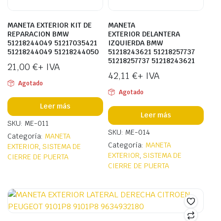
MANETA EXTERIOR KIT DE
MANETA
REPARACION BMW
EXTERIOR DELANTERA
51218244049 51217035421
IZQUIERDA BMW
51218244049 51218244050
51218243621 51218257737
51218257737 51218243621
21,00
€
+ IVA
42,11
€
+ IVA
Agotado
Agotado
Leer más
Leer más
SKU: ME-011
SKU: ME-014
Categoría:
MANETA
Categoría:
MANETA
EXTERIOR
,
SISTEMA DE
EXTERIOR
,
SISTEMA DE
CIERRE DE PUERTA
CIERRE DE PUERTA