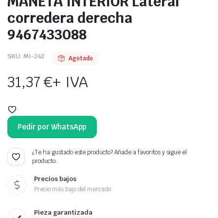
MANETA INTERIOR Lateral
corredera derecha
9467433088
SKU:
MI-242
Agotado
31,37
€
+ IVA
Pedir por WhatsApp
¿Te ha gustado este producto? Añade a favoritos y sigue el
producto.
Precios bajos
Precio más bajo del mercado
Pieza garantizada