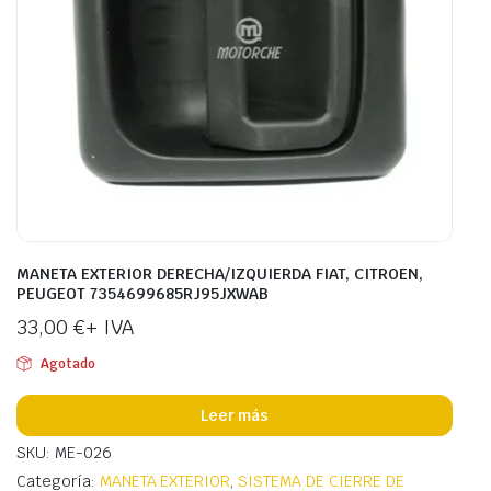
MANETA EXTERIOR DERECHA/IZQUIERDA FIAT, CITROEN,
PEUGEOT 7354699685RJ95JXWAB
33,00
€
+ IVA
Agotado
Leer más
SKU: ME-026
Categoría:
MANETA EXTERIOR
,
SISTEMA DE CIERRE DE