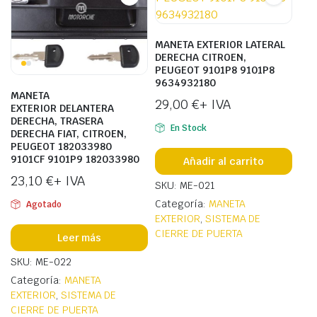
MANETA EXTERIOR LATERAL
DERECHA CITROEN,
PEUGEOT 9101P8 9101P8
9634932180
MANETA
29,00
€
+ IVA
EXTERIOR DELANTERA
DERECHA, TRASERA
En Stock
DERECHA FIAT, CITROEN,
PEUGEOT 182033980
9101CF 9101P9 182033980
Añadir al carrito
23,10
€
+ IVA
SKU: ME-021
Categoría:
MANETA
Agotado
EXTERIOR
,
SISTEMA DE
CIERRE DE PUERTA
Leer más
SKU: ME-022
Categoría:
MANETA
EXTERIOR
,
SISTEMA DE
CIERRE DE PUERTA