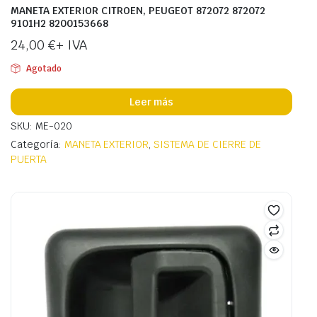
MANETA EXTERIOR CITROEN, PEUGEOT 872072 872072
9101H2 8200153668
24,00
€
+ IVA
Agotado
Leer más
SKU: ME-020
Categoría:
MANETA EXTERIOR
,
SISTEMA DE CIERRE DE
PUERTA