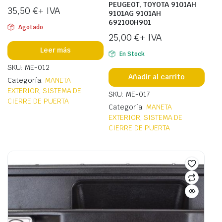
PEUGEOT, TOYOTA 9101AH
35,50
€
+ IVA
9101AG 9101AH
692100H901
Agotado
25,00
€
+ IVA
Leer más
En Stock
SKU: ME-012
Añadir al carrito
Categoría:
MANETA
EXTERIOR
,
SISTEMA DE
SKU: ME-017
CIERRE DE PUERTA
Categoría:
MANETA
EXTERIOR
,
SISTEMA DE
CIERRE DE PUERTA