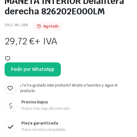
MANETA INTERIOR Delantera
derecha 826202E000LM
SKU:
MI-188
Agotado
29,72
€
+ IVA
Pedir por WhatsApp
¿Te ha gustado este producto? Añade a favoritos y sigue el
producto.
Precios bajos
Precio más bajo del mercado
Pieza garantizada
Pieza correcta compatible