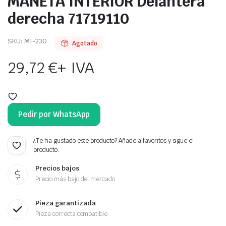
MANETA INTERIOR Delantera
derecha 71719110
SKU:
MI-230
Agotado
29,72
€
+ IVA
Pedir por WhatsApp
¿Te ha gustado este producto? Añade a favoritos y sigue el
producto.
Precios bajos
Precio más bajo del mercado
Pieza garantizada
Pieza correcta compatible