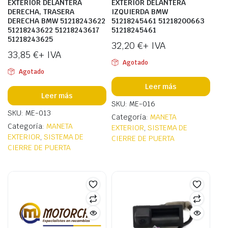
EXTERIOR DELANTERA
EXTERIOR DELANTERA
DERECHA, TRASERA
IZQUIERDA BMW
DERECHA BMW 51218243622
51218245461 51218200663
51218243622 51218243617
51218245461
51218243625
32,20
€
+ IVA
33,85
€
+ IVA
Agotado
Agotado
Leer más
Leer más
SKU: ME-016
SKU: ME-013
Categoría:
MANETA
Categoría:
MANETA
EXTERIOR
,
SISTEMA DE
EXTERIOR
,
SISTEMA DE
CIERRE DE PUERTA
CIERRE DE PUERTA