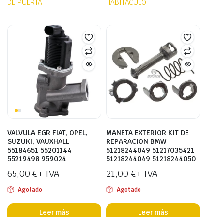
DE PUERTA
HABITÁCULO
VALVULA EGR FIAT, OPEL,
MANETA EXTERIOR KIT DE
SUZUKI, VAUXHALL
REPARACION BMW
55184651 55201144
51218244049 51217035421
55219498 959024
51218244049 51218244050
65,00
€
+ IVA
21,00
€
+ IVA
Agotado
Agotado
Leer más
Leer más