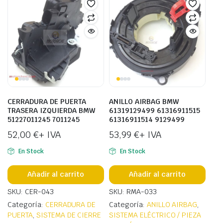
CERRADURA DE PUERTA
ANILLO AIRBAG BMW
TRASERA IZQUIERDA BMW
61319129499 61316911515
51227011245 7011245
61316911514 9129499
52,00
€
+ IVA
53,99
€
+ IVA
En Stock
En Stock
Añadir al carrito
Añadir al carrito
SKU: CER-043
SKU: RMA-033
Categoría:
CERRADURA DE
Categoría:
ANILLO AIRBAG
,
PUERTA
,
SISTEMA DE CIERRE
SISTEMA ELÉCTRICO / PIEZA