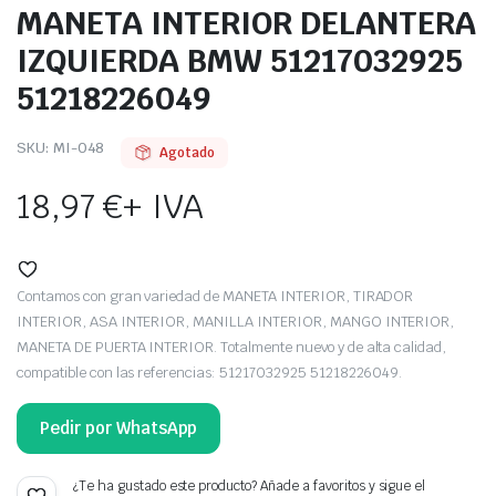
MANETA INTERIOR DELANTERA
IZQUIERDA BMW 51217032925
51218226049
SKU:
MI-048
Agotado
18,97
€
+ IVA
Contamos con gran variedad de MANETA INTERIOR, TIRADOR
INTERIOR, ASA INTERIOR, MANILLA INTERIOR, MANGO INTERIOR,
MANETA DE PUERTA INTERIOR. Totalmente nuevo y de alta calidad,
compatible con las referencias: 51217032925 51218226049.
Pedir por WhatsApp
¿Te ha gustado este producto? Añade a favoritos y sigue el