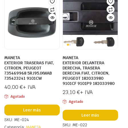
MANETA
MANETA
EXTERIOR TRASERAS FIAT,
EXTERIOR DELANTERA
CITROEN, PEUGEOT
DERECHA, TRASERA
735469968 5RJ95JXWAB
DERECHA FIAT, CITROEN,
735423241 9101CW
PEUGEOT 182033980
9101CF 9101P9 182033980
40,00
€
+ IVA
23,10
€
+ IVA
Agotado
Agotado
Leer más
Leer más
SKU: ME-024
SKU: ME-022
Categoría:
MANETA