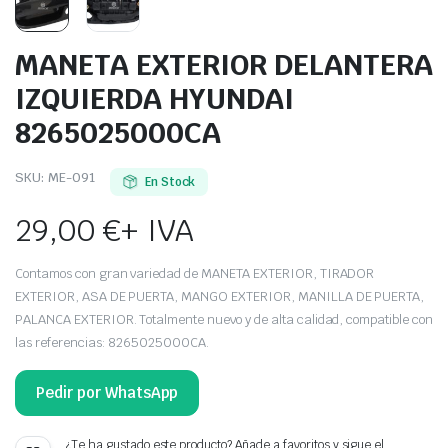
MANETA EXTERIOR DELANTERA
IZQUIERDA HYUNDAI
8265025000CA
SKU:
ME-091
En Stock
29,00
€
+ IVA
Contamos con gran variedad de MANETA EXTERIOR, TIRADOR
EXTERIOR, ASA DE PUERTA, MANGO EXTERIOR, MANILLA DE PUERTA,
PALANCA EXTERIOR. Totalmente nuevo y de alta calidad, compatible con
las referencias: 8265025000CA.
Pedir por WhatsApp
¿Te ha gustado este producto? Añade a favoritos y sigue el