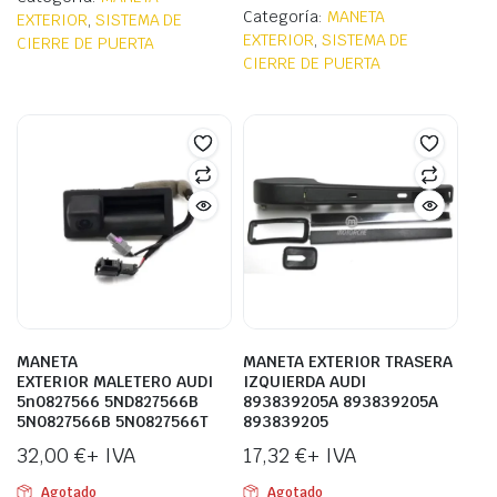
Categoría:
MANETA
EXTERIOR
,
SISTEMA DE
EXTERIOR
,
SISTEMA DE
CIERRE DE PUERTA
CIERRE DE PUERTA
MANETA
MANETA EXTERIOR TRASERA
EXTERIOR MALETERO AUDI
IZQUIERDA AUDI
5n0827566 5ND827566B
893839205A 893839205A
5N0827566B 5N0827566T
893839205
32,00
€
+ IVA
17,32
€
+ IVA
Agotado
Agotado