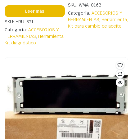
SKU: WMA-016B
Leer más
Categoría:
ACCESORIOS Y
HERRAMIENTAS
,
Herramienta,
SKU: HRU-321
Kit para cambio de aceite
Categoría:
ACCESORIOS Y
HERRAMIENTAS
,
Herramienta,
Kit diagnóstico