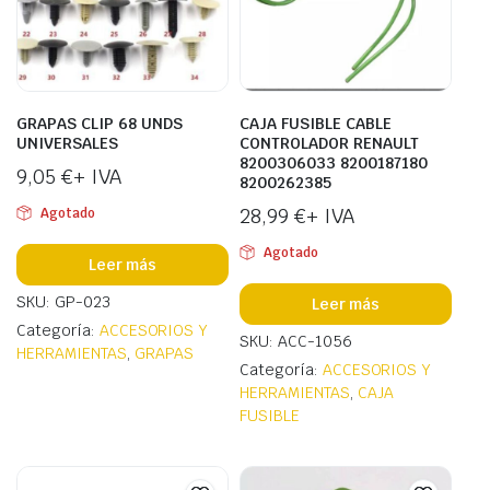
GRAPAS CLIP 68 UNDS
CAJA FUSIBLE CABLE
UNIVERSALES
CONTROLADOR RENAULT
8200306033 8200187180
9,05
€
+ IVA
8200262385
28,99
€
+ IVA
Agotado
Agotado
Leer más
SKU: GP-023
Leer más
Categoría:
ACCESORIOS Y
SKU: ACC-1056
HERRAMIENTAS
,
GRAPAS
Categoría:
ACCESORIOS Y
HERRAMIENTAS
,
CAJA
FUSIBLE