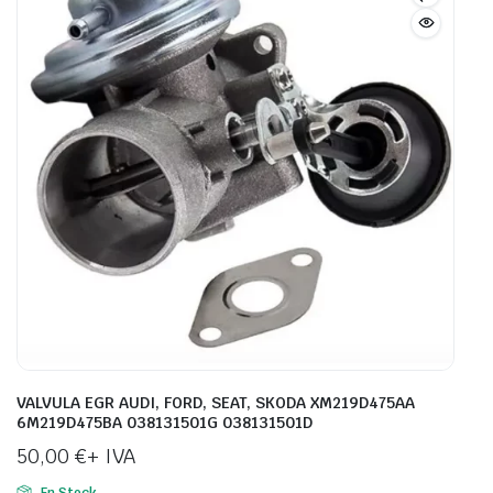
VALVULA EGR AUDI, FORD, SEAT, SKODA XM219D475AA
6M219D475BA 038131501G 038131501D
50,00
€
+ IVA
En Stock