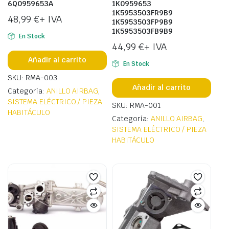
6Q0959653A
1K0959653
1K5953503FR9B9
48,99
€
+ IVA
1K5953503FP9B9
1K5953503FB9B9
En Stock
44,99
€
+ IVA
Añadir al carrito
En Stock
SKU: RMA-003
Añadir al carrito
Categoría:
ANILLO AIRBAG
,
SISTEMA ELÉCTRICO / PIEZA
SKU: RMA-001
HABITÁCULO
Categoría:
ANILLO AIRBAG
,
SISTEMA ELÉCTRICO / PIEZA
HABITÁCULO