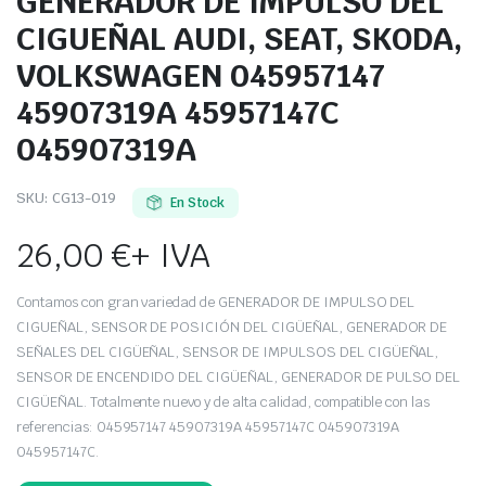
GENERADOR DE IMPULSO DEL
CIGUEÑAL AUDI, SEAT, SKODA,
VOLKSWAGEN 045957147
45907319A 45957147C
045907319A
SKU:
CG13-019
En Stock
26,00
€
+ IVA
Contamos con gran variedad de GENERADOR DE IMPULSO DEL
CIGUEÑAL, SENSOR DE POSICIÓN DEL CIGÜEÑAL, GENERADOR DE
SEÑALES DEL CIGÜEÑAL, SENSOR DE IMPULSOS DEL CIGÜEÑAL,
SENSOR DE ENCENDIDO DEL CIGÜEÑAL, GENERADOR DE PULSO DEL
CIGÜEÑAL. Totalmente nuevo y de alta calidad, compatible con las
referencias: 045957147 45907319A 45957147C 045907319A
045957147C.