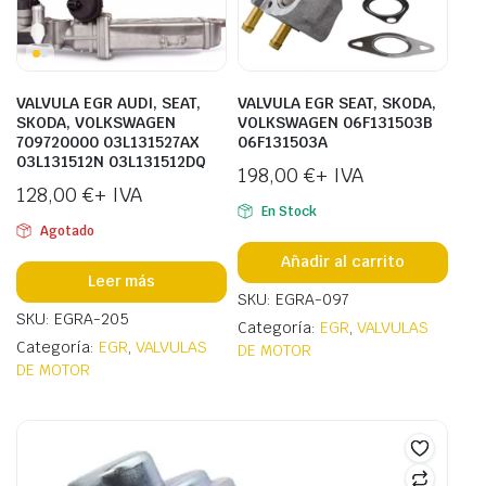
VALVULA EGR AUDI, SEAT,
VALVULA EGR SEAT, SKODA,
SKODA, VOLKSWAGEN
VOLKSWAGEN 06F131503B
709720000 03L131527AX
06F131503A
03L131512N 03L131512DQ
198,00
€
+ IVA
128,00
€
+ IVA
En Stock
Agotado
Añadir al carrito
Leer más
SKU: EGRA-097
SKU: EGRA-205
Categoría:
EGR
,
VALVULAS
Categoría:
EGR
,
VALVULAS
DE MOTOR
DE MOTOR