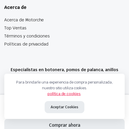
Acerca de
Acerca de Motorche
Top Ventas
Términos y condiciones
Políticas de privacidad
Especialistas en botonera, pomos de palanca, anillos
airbag y mucho más
Para brindarle una experiencia de compra personalizada,
nuestro sitio utiliza cookies.
política de cookies
.
Copyright 2024 © Motorche Autoparts. Todos los derechos reservados
GENERADOR
Añadir al carrito
DE
Aceptar Cookies
IMPULSO
DEL
CIGUEÑAL
Comprar ahora
AUDI,