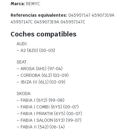
Marca:
REMYC
Referencias equivalentes:
045957147 45907319A
45957147C 045907319A 045957147C
Coches compatibles
AUDI:
– A2 (8Z0) (00-05)
SEAT:
– AROSA (6H1) (97-04)
– CORDOBA (6L2) (02-09)
– IBIZA III (6L1) (02-09)
SKODA:
– FABIA I (6Y2) (99-08)
– FABIA I COMBI (6Y5) (00-07)
– FABIA I PRAKTIK (6Y5) (00-07)
– FABIA I SALOON (6Y3) (99-07)
– FABIA II (542) (06-14)