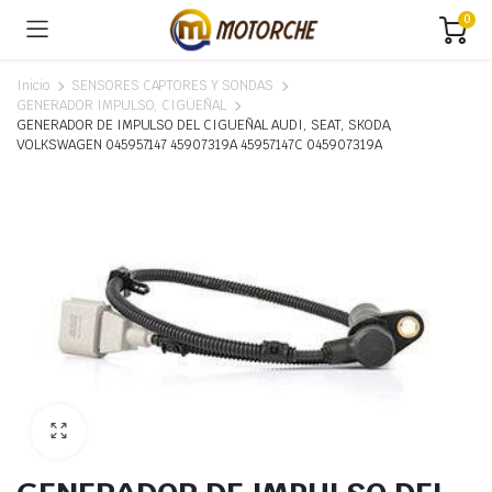
0
Inicio
SENSORES CAPTORES Y SONDAS
GENERADOR IMPULSO, CIGÜEÑAL
GENERADOR DE IMPULSO DEL CIGUEÑAL AUDI, SEAT, SKODA,
VOLKSWAGEN 045957147 45907319A 45957147C 045907319A